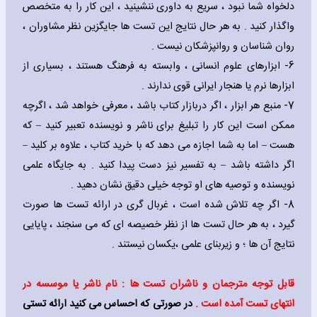
دلخواه شما نبود ، سریع به داوری ننشینید ، این کار را به متخصص
واگذار کنید . به هر حال نتایج این تست ها جایگزین نظر مشاوران ،
روان شناسان و روانپزشکان نیست .
6- ابزارهای علوم انسانی ، وابسته به فرهنگ هستند ، بسیاری از
ابزارها نرم یا هنجار ایرانی قوی ندارند .
7- منبع هر ابزار ، اگر دربازار کتاب باشد ، معرفی خواهد شد ، اگرچه
ممکن است این کار را تبلیغ برای ناشر و نویسنده تعبیر کنید – که
هست – اما به شما اجازه می دهد که با خرید کتاب ، علاوه بر کلید –
اگر داشته باشد – به تفسیر نیز دست پیدا کنید . به جایگاه علمی
نویسنده و توصیه های او توجه خیلی دقیق نشان دهید .
8- اگر چه تلاش شده است ، غربال گری در ارائه تست ها صورت
گیرد ، به هر حال تست ها از نظر خصیصه ای که می سنجند ، پایایی
نتایج آن ها ؛ و زیربنای علمی ،یکسان نیستند .
قابل توجه مترجمان و ناشران تست ها :
نام ناشر یا موسسه در
انتهای تست آمده است .
در صورتی که احساس می کنید ارائه تستی