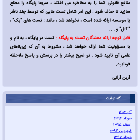
منافع قانونی شما را به مخاطره می افکند ، سریعا پایگاه را مطلع
سازید تا حذف شود . این امر شامل تست هایی که توسط چند ناشر
یا موسسه ارائه شده است ، نخواهد شد ، مانند : تست های "بک" ،
" کتل" و . . .
قابل توجه ارائه دهندگان تست به پایگاه :
تست در پایگاه ، به نام و
با مسؤولیت شما ارائه خواهد شد ، مشروط به آن که زیربناهای
علمی آن تایید شود . تو ضیح بیشتر را در پرسش و پاسخ ملاحظه
فرمایید.
آرین آرانی
گاه نوشت
آذر 1402
خرداد 1396
اسفند 1395
فروردین 1394
خرداد 1393