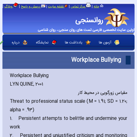
|
|
|
|
|
خانه
مرکز تماس
نقشه سایت
پرسش و پاسخ
وبلاگ
روانسنجی
اولین سایت تخصصی فارسی تست های روان سنجی ، روان شناسی
آزمون ها
یادداشت ها
نمایشگاه
درباره
Workplace Bullying
Workplace Bullying
LYN QUINE‚ 2001
مقیاس زورگویی در محیط کار
Threat to professional status scale (M = 1.91; SD = 1.20;
alpha = .93)
1.
Persistent attempts to belittle and undermine your
work
2.
Persistent and unjustified criticism and monitoring