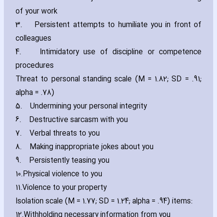
of your work
3.
Persistent attempts to humiliate you in front of
colleagues
4.
Intimidatory use of discipline or competence
procedures
Threat to personal standing scale (M = 1.82; SD = .91;
alpha = .78)
5.
Undermining your personal integrity
6.
Destructive sarcasm with you
7.
Verbal threats to you
8.
Making inappropriate jokes about you
9.
Persistently teasing you
10.
Physical violence to you
11.
Violence to your property
Isolation scale (M = 1.77; SD = 1.24; alpha = .94) items:
12.
Withholding necessary information from you