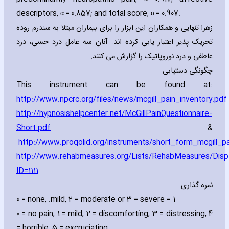
descriptors‚ α = 0.857; and total score‚ α = 0.907.
زهرا تنهایی و همکاران این ابزار را برای بیماران مبتلا به سندرم روده
تحریک پذیر اعتبار یابی کرده اند. آنان سه عامل درد حسی، درد
عاطفی و درد نوروپاتیک را گزارش می کنند.
چگونگی دستیابی
This instrument can be found at:
http://www.npcrc.org/files/news/mcgill_pain_inventory.pdf
http://hypnosishelpcenter.net/McGillPainQuestionnaire-
Short.pdf
&
http://www.proqolid.org/instruments/short_form_mcgill_
http://www.rehabmeasures.org/Lists/RehabMeasures/Dis
ID=1111
نمره گذاری
0
= none‚
2
= moderate or
3
= severe.
1 = mild‚
0 = no pain‚ 1 = mild‚ 2 = discomforting‚ 3 = distressing‚ 4
= horrible‚ 5 = excruciating