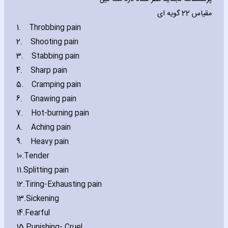
گویه ای
22
مقیاس
1.
Throbbing pain
2.
Shooting pain
3.
Stabbing pain
4.
Sharp pain
5.
Cramping pain
6.
Gnawing pain
7.
Hot-burning pain
8.
Aching pain
9.
Heavy pain
10.
Tender
11.
Splitting pain
12.
Tiring-Exhausting pain
13.
Sickening
14.
Fearful
15.
Punishing- Cruel