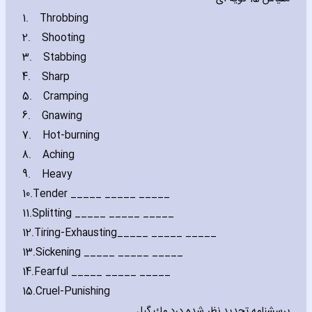
1.
Throbbing
2.
Shooting
3.
Stabbing
4.
Sharp
5.
Cramping
6.
Gnawing
7.
Hot-burning
8.
Aching
9.
Heavy
10.
Tender _____ _____ _____
11.
Splitting _____ _____ _____
12.
Tiring-Exhausting_____ _____ _____
13.
Sickening _____ _____ _____
14.
Fearful _____ _____ _____
15.
Cruel-Punishing
پرسشنامه تجديد نظر شده درد مك گيل