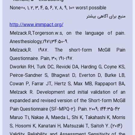
None=0‚ 1‚ 2‚ 3‚ 4‚ 5‚ 6‚ 7‚ 8‚ 9‚ 10= worst possible
منبع برای آگاهی بیشتر
http://www.immpact.org/
Melzack.R‚Torgerson.w.s‚ on the language of pain.
Anesthesiology‚1971;34:50-9.
Melzack‚R. 1987. The short-form McGill Pain
Questionnaire. Pain‚ 30; 191-197.
Dworkin RH‚ Turk DC‚ Revicki DA‚ Harding G‚ Coyne KS‚
Peirce-Sandner S‚ Bhagwat D‚ Everton D‚ Burke LB‚
Cowan P‚ Farrar JT‚ Hertz S‚ Max MB‚ Rappaport BA‚
Melzack R. Development and initial validation of an
expanded and revised version of the Short-form McGill
Pain Questionnaire (SF-MPQ-2). Pain. 2009; 144:35-42
Maruo T1‚ Nakae A‚ Maeda L‚ Shi K‚ Takahashi K‚ Morris
S‚ Hosomi K‚ Kanatani H‚ Matsuzaki T‚ Saitoh Y.
(2014).
Validity‚ Reliability‚ and Assessment Sensitivity of the