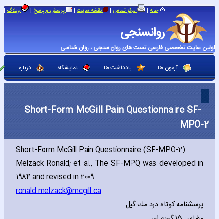
|
|
|
|
|
خانه
مرکز تماس
نقشه سایت
پرسش و پاسخ
وبلاگ
روانسنجی
اولین سایت تخصصی فارسی تست های روان سنجی ، روان شناسی
آزمون ها
یادداشت ها
نمایشگاه
درباره
Short-Form McGill Pain Questionnaire SF-
MPO-2
Short-Form McGill Pain Questionnaire (SF-MPO-2)
Melzack Ronald; et al.‚ The SF-MPQ was developed in
1984 and revised in 2009
ronald.melzack@mcgill.ca
پرسشنامه کوتاه درد مك گيل
گویه ای
15
مقیاس