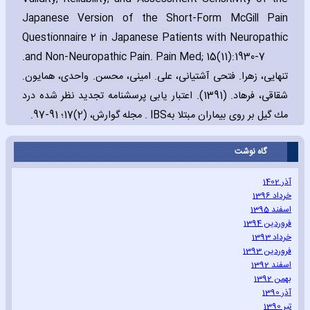
Japanese Version of the Short-Form McGill Pain
Questionnaire 2 in Japanese Patients with Neuropathic
and Non-Neuropathic Pain. Pain Med; 15(11):1930-7.
تنهایى، زهرا. فتحى آشتیانى، على. امینى، محسن. واحدى، همایون.
شقاقى، فرهاد. (1391). اعتبار يابى پرسشنامه تجديد نظر شده درد
. مجله گوارش، (2)17؛ 91-97.
IBS
مك گيل بر روى بيماران مبتلا به
گاه نوشت
آذر 1402
خرداد 1396
اسفند 1395
فروردین 1394
خرداد 1393
فروردین 1393
اسفند 1392
بهمن 1392
آذر 1390
تیر 1390