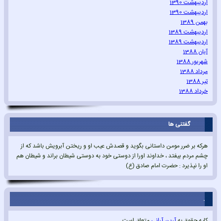
اردیبهشت 1390
اردیبهشت 1390
بهمن 1389
اردیبهشت 1389
اردیبهشت 1389
آبان 1388
شهریور 1388
مرداد 1388
تیر 1388
خرداد 1388
گفتنی ها
هرکه بر ضرر مومن داستانی بگوید و قصدش عیب او و ریختن آبرویش باشد که از
چشم مردم بیفتد ، خداوند اورا از دوستی خود به دوستی شیطان براند و شیطان هم
او را نپذیرد : حضرت امام صادق (ع)
.
کلیه حقوق به
آرین آرانی
متعلق است.