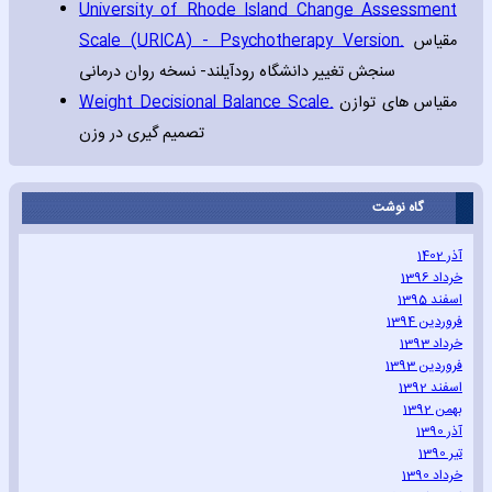
University of Rhode Island Change Assessment
Scale (URICA) - Psychotherapy Version.
مقیاس
سنجش تغییر دانشگاه رودآیلند- نسخه روان درمانی
Weight Decisional Balance Scale.
مقیاس های توازن
تصمیم گیری در وزن
گاه نوشت
آذر 1402
خرداد 1396
اسفند 1395
فروردین 1394
خرداد 1393
فروردین 1393
اسفند 1392
بهمن 1392
آذر 1390
تیر 1390
خرداد 1390