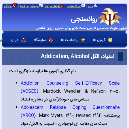
|
|
|
|
|
خانه
مرکز تماس
نقشه سایت
پرسش و پاسخ
وبلاگ
روانسنجی
اولین سایت تخصصی فارسی تست های روان سنجی ، روان شناسی
آزمون ها
یادداشت ها
نمایشگاه
درباره
اعتیاد، الکل Addication‚ Alcohol
نام گذاری آزمون ها نیازمند بازنگری است
Addiction Counseling Self-Efficacy Scale
(ACSES).
Murdock‚ Wendler‚ & Neilson‚ 2005.
مقیاس های خودکارآمدی در مشاوره اعتیاد
Adolescent Relapse Coping Questionnaire
(ARCQ).
Mark Myers‚ 1990‚ revised 1994. پرسشنامه
سبک های مقابله ای نوجوانان – نسبت به الکل/ مواد