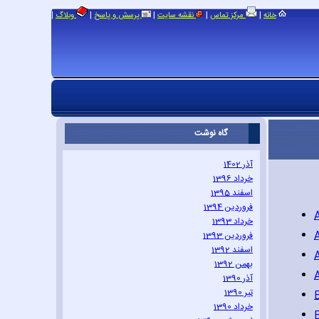
|
|
|
|
|
خانه
مرکز تماس
نقشه سایت
پرسش و پاسخ
وبلاگ
گاه نوشت
آذر 1402
خرداد 1396
اسفند 1395
فروردین 1394
خرداد 1393
فروردین 1393
اسفند 1392
A
بهمن 1392
A
آذر 1390
تیر 1390
خرداد 1390