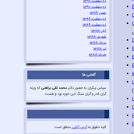
اردیبهشت 1390
اردیبهشت 1390
بهمن 1389
اردیبهشت 1389
اردیبهشت 1389
آبان 1388
شهریور 1388
مرداد 1388
E
تیر 1388
خرداد 1388
I
گفتنی ها
سپاس بیکران به حضور دکتر
محمد نقی براهنی
که وزنه
گران قدر و گران سنگ این حوزه بود و هست .
L
O
.
کلیه حقوق به
آرین آرانی
متعلق است.
ش