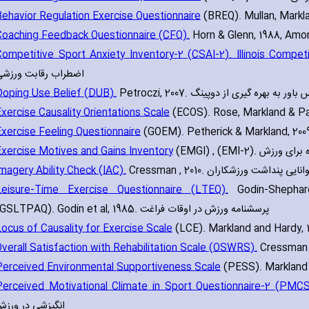
Behavior Regulation Exercise Questionnaire
Coaching Feedback Questionnaire (CFQ).
Competitive Sport Anxiety Inventory-2 (CSAI-2). Illinois Competi
اضطراب رقابت ورزشی
Doping Use Belief (DUB).
Petroczi‚ 2007. اور به بهره گیری از دوپینگ
xercise Causality Orientations Scale
Exercise Feeling Questionnaire
Exercise Motives and Gains Inventory
(EMGI) ‚ (EMI-2). زش
magery Ability Check (IAC).
Cressman ‚ 2010. ی پنداشت ورزشکاران
Leisure-Time Exercise Questionnaire (LTEQ).
Godin-Shephard
(GSLTPAQ). Godin et al‚ 1985. پرسشنامه ورزش در اوقات فراغت
ocus of Causality for Exercise Scale
verall Satisfaction with Rehabilitation Scale (OSWRS).
Perceived Environmental Supportiveness Scale
Perceived Motivational Climate in Sport Questionnaire-2 (PMCS
انگیزشی در ورز