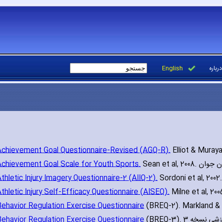
English
درباره
Achievement Goal Questionnaire-Revised (AGQ-R).
Achievement Goal Scale for Youth Sports.
Sean et al
thletic Injury Imagery Questionnaire-2 (AIIQ-2).
thletic Injury Self-Efficacy Questionnaire (AISEQ).
Behavior Regulation Exercise Questionnaire
Behavior Regulation Exercise Questionnaire
(BREQ-3). ه 3