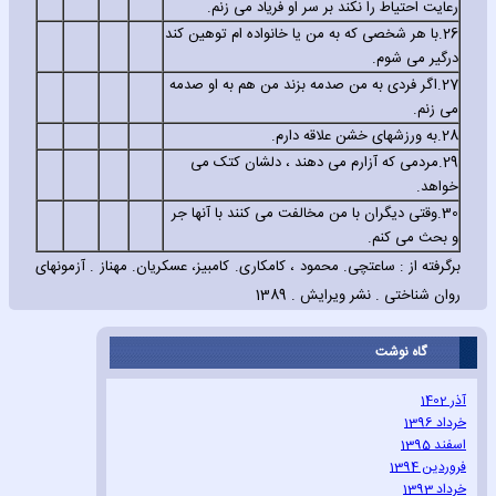
رعایت احتیاط را نکند بر سر او فریاد می زنم.
26.
با هر شخصی که به من یا خانواده ام توهین کند
درگیر می شوم.
27.
اگر فردی به من صدمه بزند من هم به او صدمه
می زنم.
28.
به ورزشهای خشن علاقه دارم.
29.
مردمی که آزارم می دهند ، دلشان کتک می
خواهد.
30.
وقتی دیگران با من مخالفت می کنند با آنها جر
و بحث می کنم.
برگرفته از : ساعتچی. محمود ، کامکاری. کامبیز، عسکریان. مهناز . آزمونهای
روان شناختی . نشر ویرایش . 1389
گاه نوشت
آذر 1402
خرداد 1396
اسفند 1395
فروردین 1394
خرداد 1393