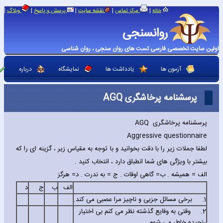
|
|
|
|
|
خانه
مرکز تماس
نقشه سایت
پرسش و پاسخ
وبلاگ
روانسنجی
اولین سایت تخصصی فارسی تست های روان سنجی ، روان شناسی
آزمون ها
یادداشت ها
نمایشگاه
درباره
پرسشنامه پرخاشگری AGQ
پرسشنامه پرخاشگری
AGQ
Aggressive questionnaire
لطفا جملات زیر را با دقت بخوانید و با توجه به مقیاس زیر ، گزینه ای را که
بیشتر با ویژگی های شما انطباق دارد ، انتخاب کنید .
الف = همیشه . ب= گاهی اوقات . ج = به ندرت . د= هرگز
الف
ب
ج
د
1.
برخی مسائل جزیی و ناچیز مرا عصبی می کند.
2.
وقتی به وقایع گذشته نظر می کنم بی اختیار
رنجیده خاطر می شوم.