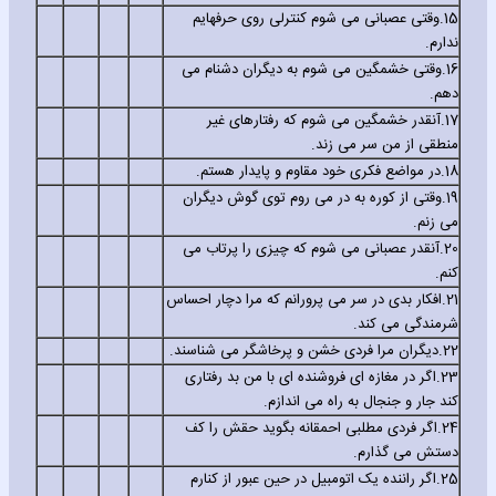
15.
وقتی عصبانی می شوم کنترلی روی حرفهایم
ندارم.
16.
وقتی خشمگین می شوم به دیگران دشنام می
دهم.
17.
آنقدر خشمگین می شوم که رفتارهای غیر
منطقی از من سر می زند.
18.
در مواضع فکری خود مقاوم و پایدار هستم.
19.
وقتی از کوره به در می روم توی گوش دیگران
می زنم.
20.
آنقدر عصبانی می شوم که چیزی را پرتاب می
کنم.
21.
افکار بدی در سر می پرورانم که مرا دچار احساس
شرمندگی می کند.
22.
دیگران مرا فردی خشن و پرخاشگر می شناسند.
23.
اگر در مغازه ای فروشنده ای با من بد رفتاری
کند جار و جنجال به راه می اندازم.
24.
اگر فردی مطلبی احمقانه بگوید حقش را کف
دستش می گذارم.
25.
اگر راننده یک اتومبیل در حین عبور از کنارم