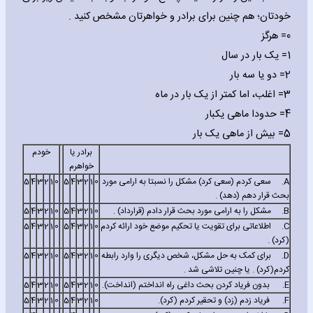
خودتان؛ هم چنین برای برادر و خواهرتان مشخص کنید .
0= هرگز
1= یک بار در سال
2= دو یا سه بار
3= اغلب، اما کمتر از یک بار در ماه
4= حدودا ماهی یکبار
5= بیش از ماهی یک بار
برادر یا
خودم
خواهرم
A.
سعی کردم (سعی کرد) مشکل را نسبتا به ارامی مورد
0
1
2
3
4
5
0
1
2
3
4
5
بحث قرار دهم (دهد) .
B.
مشکل را به ارامی مورد بحث قرار دادم (قرارداد) .
0
1
2
3
4
5
0
1
2
3
4
5
C.
اطلاعاتی برای تقویت یا تحکیم موضع خود ارائه کردم
0
1
2
3
4
5
0
1
2
3
4
5
(کرد) .
D.
برای کمک به حل مشکل، شخص دیگری را وارد رابطه
0
1
2
3
4
5
0
1
2
3
4
5
کردم(کرد) . یا چنین تلاشی شد .
E.
بدون فریاد کردن بحث داغی راه انداختم (انداخت).
0
1
2
3
4
5
0
1
2
3
4
5
F.
فریاد زدم (زد) و تحقیر کردم (کرد).
0
1
2
3
4
5
0
1
2
3
4
5