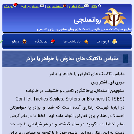
|
|
|
|
|
خانه
مرکز تماس
نقشه سایت
پرسش و پاسخ
وبلاگ
روانسنجی
اولین سایت تخصصی فارسی تست های روان سنجی ، روان شناسی
آزمون ها
یادداشت ها
نمایشگاه
درباره
مقیاس تاکتیک های تعارض با خواهر یا برادر
مقیاس تاکتیک های تعارض با خواهر یا برادر
موری ای. اشتراوس
سنجیدن استدلال، پرخاشگری کلامی، و خشونت در خانواده
Conflict Tactics Scales. Sisters or Brothers (CTSBS)
در اینجا فهرست رفتاری آمده است که شما و برادر یا خواهرتان
احتمالا در هنگام بروز تعارض انجام داده اید . لطفا با در نظر گرفتن
تمام اختلافات، بگویید در سال گذشته و در هر شرایطی تا چه حد
دست به این رفتار زده اید . پاسخ خود را با توجه به مقیاس زیر برای