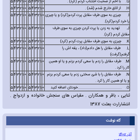
G.
با اخم از صحبت اجتناب کردم (کرد) .
0
1
2
3
4
5
0
1
2
3
4
5
H.
از اتاق خارج شدم (شد) .
0
1
2
3
4
5
0
1
2
3
4
5
I.
چیزی به سوی طرف مقابل پرت کردم(کرد) و یا چیزی
0
1
2
3
4
5
0
1
2
3
4
5
را خرد کردم(کرد).
J.
تهدید به زدن یا پرت کردن چیزی به سوی طرف
0
1
2
3
4
5
0
1
2
3
4
5
مقابل کردم (کرد).
K.
چیزی به سوی طرف مقابل پرت کردم (کرد)
0
1
2
3
4
5
0
1
2
3
4
5
L.
طرف مقابل را هل دادم(داد) ، یقه اش را
0
1
2
3
4
5
0
1
2
3
4
5
گرفتم(گرفت)
M.
طرف مقابل را زدم یا سعی کردم بزنم و یا او همین
0
1
2
3
4
5
0
1
2
3
4
5
کار را کرد .
N.
طرف مقابل را با شئ سختی زدم یا سعی کردم بزنم
0
1
2
3
4
5
0
1
2
3
4
5
و یا او همین کار را کرد .
O.
...............................................خودتان اضافه کنید
0
1
2
3
4
5
0
1
2
3
4
5
ثنایی ، باقر و همکاران . مقیاس های سنجش خانواده و ازدواج .
انتشارارت بعثت 1387
گاه نوشت
آذر 1402