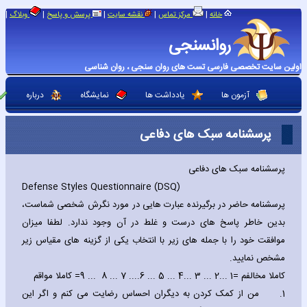
|
|
|
|
|
خانه
مرکز تماس
نقشه سایت
پرسش و پاسخ
وبلاگ
روانسنجی
اولین سایت تخصصی فارسی تست های روان سنجی ، روان شناسی
آزمون ها
یادداشت ها
نمایشگاه
درباره
پرسشنامه سبک های دفاعی
پرسشنامه سبک های دفاعی
Defense Styles Questionnaire (DSQ)
پرسشنامه حاضر در برگیرنده عبارت هایی در مورد نگرش شخصی شماست،
بدین خاطر پاسخ های درست و غلط در آن وجود ندارد. لطفا میزان
موافقت خود را با جمله های زیر با انتخاب یکی از گزینه های مقیاس زیر
مشخص نمایید.
کاملا مخالفم =1 ...2 ... 3 ...4 ... 5 ... 6.... 7 ... 8 ... 9= کاملا مواقم
1.
من از کمک کردن به دیگران احساس رضایت می کنم و اگر این