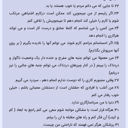
22.
تا جایی که می دانم مردم یا خوب هستند یا بد.
23.
اگر رئیسم از من عیبجویی کند ممکن است درکارم اشتباهی مرتکب
شوم یا کارم را خیلی کند انجام دهم تا عیبجوییش را تلافی کنم.
24.
من کسی را می شناسم که کاملا صادق و درست کار است و می تواند
هرکاری را انجام دهد.
25.
اگر احساساتم مزاحم کارم شوند می نوانم آنها را نادیده بگیرم ( بر روی
آنها سرپوش بگذارم).
26.
من معمولا می توانم جنبه های مفرح و خنده دار یک وضعیت ناگوار و
دردناک را ببینم ( در کنار چیزهای دردناک می توانم جنبه های جالبی را نیز
دریابم).
27.
وقتی مجبورم کاری را که دوست ندارم انجام دهم ، سردرد می گیرم.
28.
من آغلب با افرادی که حقشان است از دستشان عصبانی باشم ، خیلی
خوب رفتار می کنم.
29.
دنیا با من سرناسازگاری ندارد.
30.
هرگاه قرار است با مشکلی مواجه شوم سعی می کنم راجع به ابعاد ( کم
و کیف) آن فکر کنم و راه های مقابله با ان را بیابم.
31.
پزشکان هرگز نمی فهمند که ناراحتی من چیست.