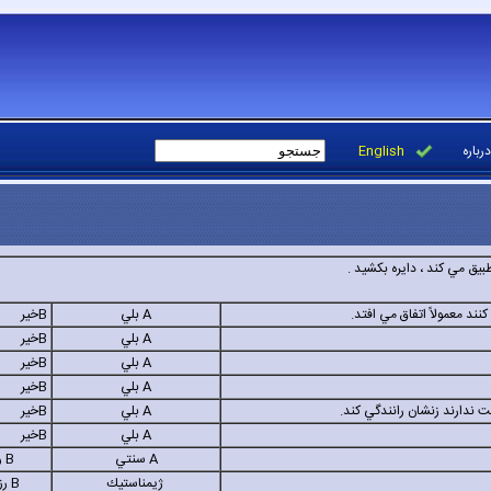
درباره
English
يق مي كند ، دايره بكشيد .
A
بلي
B
خير
A
بلي
B
خير
A
بلي
B
خير
A
بلي
B
خير
A
بلي
B
خير
A
بلي
B
خير
A
سنتي
B
ر
ژيمناستيك
B
رز