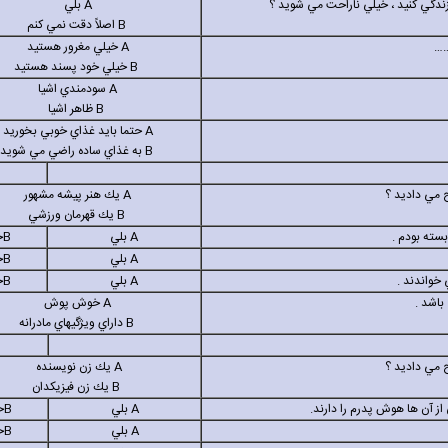
A
بلي
B
اصلاً دقت نمي كنم
…
A
خيلي مغرور هستيد
B
خيلي خود پسند هستيد
A
سودمندي اشيا
B
ظاهر اشيا
A
حتما بايد غذاي خوبي بخوريد
B
به غذاي ساده راضي مي شويد
A
يك هنر پيشه مشهور
B
يك قهرمان ورزشي
A
بلي
B
خ
A
بلي
B
خ
A
بلي
B
خ
باشد .
A
خوش پوش
B
داراي ويژگيهاي مادرانه
A
يك زن نویسنده
B
يك زن فیزیکدان
A
بلي
B
خ
A
بلي
B
خ