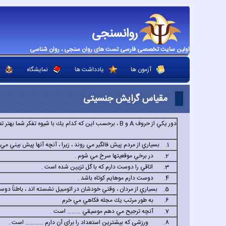
روانسنجی
اولین سایت تخصصی فارسی تست های روان سنجی ، روان شناسی
آزمون ها
یادداشت ها
نمایشگاه
مقیاس گرایش جنسیتی
دور يكي از حروف
A
و
B
، برحسب اين كه كدام يك با شيوه تفكر شما بهتر تطب
1. بسياري از مردم پيش فالگير مي روند ، زيرا ، آنچه آنها پيش بيني مي كنند معمولاً اتفاق مي افتد.
2. در برخي موقعيتها سرخ مي شوم .
3. اتاقي را دوست دارم كه با گل تزيين شده است .
4. دوست دارم موهايم كوتاه باشد .
5. بسياري از مردان ، وقتي خودشان در اتومبيل نشسته اند ، باطناً دوست ندارند زنشان رانندگي كند.
6. به طور مرتب يك مجله فكاهي مي خرم
7. آنچه ترجيح مي دهم موسيقي
………
است .
8. ورزشي كه بيشترين استعداد را براي آن دارم
…………
است .