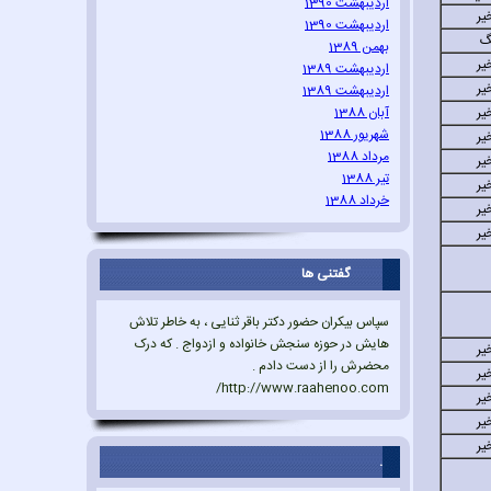
اردیبهشت 1390
ير
اردیبهشت 1390
بهمن 1389
ير
اردیبهشت 1389
ير
اردیبهشت 1389
ير
آبان 1388
شهریور 1388
ير
مرداد 1388
ير
تیر 1388
ير
خرداد 1388
ير
ير
گفتنی ها
سپاس بیکران حضور دکتر باقر ثنایی ، به خاطر تلاش
هایش در حوزه سنجش خانواده و ازدواج . که درک
ير
محضرش را از دست دادم .
ير
http://www.raahenoo.com/
ير
ير
ير
.