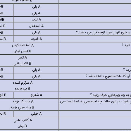
B
سطح تكنيك
A
بلي
B
خ
A
بلي
B
خ
A
لذت
B
نف
A
استقلال
B
ام
A
بلي
B
خ
A
قدرت
B
مح
A
استفاده كردن
B
لمس كردن
A
تمبر
B
اشيا زينتي
A
بلي
B
خ
A
بلي
B
خ
A
سرگرم كننده
B
بي فايده
A
شعرنو
B
اتو
اني شود ، در اين حالت چه احساسي به شما دست مي
A
يك لگد بزنيد
B
يك سيلي بزنيد
A
خيلي
B
نه 
A
كتاب علمي
B
رمان