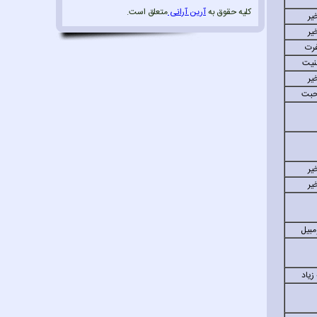
کلیه حقوق به
آرین آرانی
متعلق است.
ير
ير
رت
نيت
ير
بت
ير
ير
مبيل
زياد