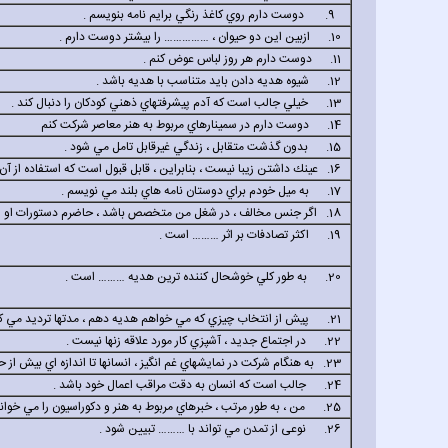
9. دوست دارم روي كاغذ رنگي برايم نامه بنويسم .
10. ازبين اين دو حيوان ،
……………
را بيشتر دوست دارم .
11. دوست دارم هر روز لباس عوض كنم .
12. شيوه هديه دادن بايد متناسب با هديه باشد .
13. خيلي جالب است كه آدم پيشرفتهاي ذهني كودكان را دنبال كند .
14. دوست دارم در سمينارهاي مربوط به هنر معاصر شركت كنم
15. بدون گذشت متقابل ، زندگي غيرقابل تامل مي شود .
16. عينك داشتن زيبا نيست ، بنابراين ، قابل قبول است كه استفاده از آن نامنظم باشد.
17. به ميل خودم براي دوستان نامه هاي بلند مي نويسم .
18. اگر جنس مخالف ، در شغل من متخصص باشد ، حاضرم دستورات او را تحمل كنم .
19. اكثر تصادفات بر اثر
………
است .
20. به طور كلي خوشحال كننده ترين هديه
………
است .
21. پيش از انتخاب چيزي كه مي خواهم هديه دهم ، مدتها ترديد مي كنم .
22. در اجتماع جديد ، آشپزي كار مورد علاقه زنها نيست .
23. به هنگام شركت در نمايشهاي غم انگيز ، انسانها تا اندازه اي بيش از حد گريه مي كنند .
24. جالب است كه انسان به دقت مراقب اعمال خود باشد .
25. من ، به طور مرتب ، خبرهاي مربوط به هنر و دكوراسيون را مي خوانم .
26. نوعی از تمدن مي تواند با
………
تبيين شود .