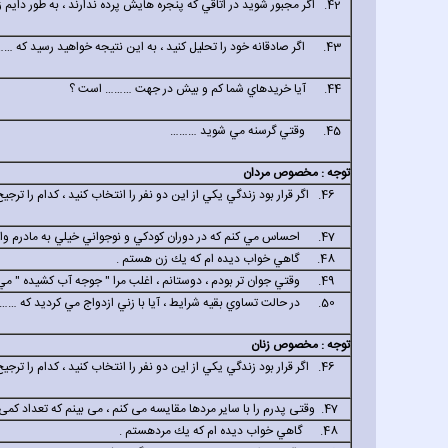
42. اگر مجبور شويد در اتاقي كه پنجره هايش پرده ندارند ، به طور دايم زندگي كنيد ، خيلي ناراحت مي شويد ؟
43. اگر صادقانه خود را تحليل كنيد ، به اين نتيجه خواهيد رسيد كه
……
44. آيا خريدهاي شما كم و بيش در جهت
………
است ؟
45. وقتي گرسنه مي شويد
………
توجه : مخصوص مردان
46. اگر قرار بود زندگي يكي از اين دو نفر را انتخاب كنيد ، كدام را ترجيح مي داديد ؟
47. احساس مي كنم كه در دوران كودكي و نوجواني خيلي به مادرم وابسته بودم .
48. گاهي خواب ديده ام كه يك زن هستم .
49. وقتي جوان تر بودم ، دوستانم ، اغلب مرا " جوجه آب كشيده " مي خواندند .
50. در حالت تساوي بقيه شرايط ، آيا با زني ازدواج مي كرديد كه
……
توجه : مخصوص زنان
46. اگر قرار بود زندگي يكي از اين دو نفر را انتخاب كنيد ، كدام را ترجيح مي داديد ؟
47. وقتی پدرم را با سایر مردها مقایسه می کنم ، می بینم که تعداد کمی از آن ها هوش پدرم را دارند.
48. گاهي خواب ديده ام كه يك مردهستم .