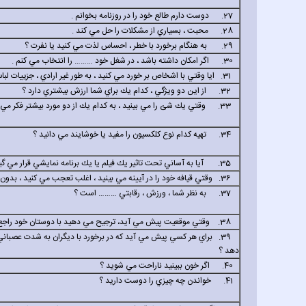
27. دوست دارم طالع خود را در روزنامه بخوانم .
28. محبت ، بسياري از مشكلات را حل مي كند .
29. به هنگام برخورد با خطر ، احساس لذت مي كنيد يا نفرت ؟
30. اگر امكان داشته باشد ، در شغل خود
………
را انتخاب مي كنم .
31. ايا وقتي با اشخاص بر خورد مي كنيد ، به طور غير ارادي ، جزييات لباس هاي آنها را مورد توجه قرار مي دهيد ؟
32. از اين دو ويژگي ، كدام يك براي شما ارزش بيشتري دارد ؟
33. وقتي يك شئ را مي بينيد ، به كدام يك از دو مورد بيشتر فكر مي كنيد ؟
34. تهيه كدام نوع كلكسيون را مفيد يا خوشايند مي دانيد ؟
35. آيا به آساني تحت تاثير يك فيلم يا يك برنامه نمايشي قرار مي گيريد ؟
36. وقتي قيافه خود را در آيينه مي بينيد ، اغلب تعجب مي كنيد ، بدون آن كه علت ظاهري داشته باشد ؟
37. به نظر شما ، ورزش ، رقابتي
………
است ؟
38. وقتي موقعيت پيش مي آيد، ترجيح مي دهيد با دوستان خود راجع به چه چيزهايي حرف بزنيد ؟
39. براي هر كسي پيش مي آيد كه در برخورد با ديگران به شدت عصب
دهد ؟
40. اگر خون ببينيد ناراحت مي شويد ؟
41. خواندن چه چيزي را دوست داريد ؟