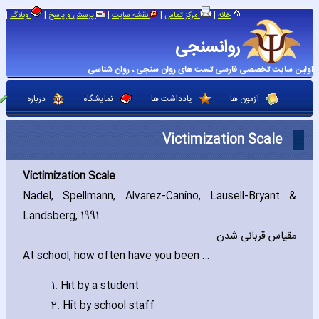
|
|
|
|
|
خانه
مرکز تماس
نقشه سایت
پرسش و پاسخ
وبلاگ
روانسنجی
اولین سایت تخصصی فارسی تست های روان سنجی ، روان شناسی
آزمون ها
یادداشت ها
نمایشگاه
درباره
Victimization Scale
Victimization Scale
Nadel‚ Spellmann‚ Alvarez-Canino‚ Lausell-Bryant &
Landsberg‚ 1991
مقیاس قربانی شدن
At school‚ how often have you been …
1. Hit by a student
2. Hit by school staff