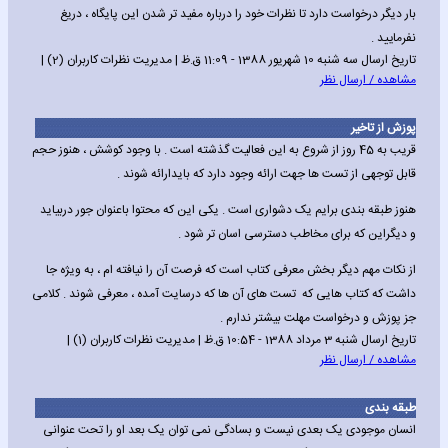
بار دیگر درخواست دارد تا نظرات خود را درباره مفید تر شدن این پایگاه ، دریغ
نفرمایید .
تاریخ ارسال سه شنبه 10 شهریور 1388 - 11:09 ق.ظ | مدیریت نظرات کاربران (2) |
مشاهده / ارسال نظر
پوزش از تاخیر
قریب به 45 روز از شروع به این فعالیت گذشته است . با وجود کوشش ، هنوز حجم
قابل توجهی از تست ها جهت ارائه وجود دارد که بایدارائه شوند .
هنوز طبقه بندی برایم یک دشواری است . یکی این که محتوا باعنوان جور دربیاید
و دیگراین که برای مخاطب دسترسی اسان تر شود .
از نکات مهم دیگر بخش معرفی کتاب است که فرصت آن را نیافته ام ، به ویژه جا
داشت که کتاب هایی که تست های آن ها که درسایت آمده ، معرفی شوند . کلامی
جز پوزش و درخواست مهلت بیشتر ندارم .
تاریخ ارسال شنبه 3 مرداد 1388 - 10:54 ق.ظ | مدیریت نظرات کاربران (1) |
مشاهده / ارسال نظر
طبقه بندی
انسان موجودی یک بعدی نیست و بسادگی نمی توان یک بعد او را تحت عنوانی