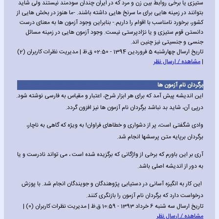
ستیزی یا برخی روابط بین زن و مرد که در ایران چندان سودمند نیستند ولی شاید
بتوانند در زمینه هایی برای ما سرنخ هایی داشته باشند. -ما هنوز در بخش هایی از
کشور، برخورد نامناسب با اقوام را داریم.- بنابراین وجود آزمون ها به معنای درست
دانستن قوم ستیزی و یا نژادپرستی نیست. وجود آزمون هایی در زمینه مسائل
جنسی و جنسیتی نیز چنین اند.
تاریخ ارسال چهارشنبه 5 فروردین 1394 - 02:50 ق.ظ | مدیریت نظرات کاربران (2)
|
مشاهده / ارسال نظر
برگردان نام آزمون ها
این اندیشه پیش آمد که برای هر ابزار شرح، اعتبار و مقیاس به فارسی نوشته شود.
درپی آن، شاید بد نباشد برگردان نام آزمون ها نیز افزون گردد.
وادی شگفتی است، پر از دشواری و خطاهای فراوان! به ویژه که گاهی به ناچار،
برگردان برپایه متن پرسشها انجام شد.
آری بر این باورم که برخی از واژگانی که برگزیده شده است ، می تواند نادرست و یا
به دور از اندیشه اصلی باشد.
این کار به انگیزه آسانی در دستیابی پژوهندگان و جویندگان انجام شد. با پوزش
درخواست دارد که برگردان نام آزمون را بازنگری کنند.
تاریخ ارسال سه شنبه 6 خرداد 1393 - 10:59 ق.ظ | مدیریت نظرات کاربران (0) |
مشاهده / ارسال نظر