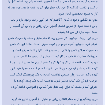
جسته و گریخته دیدم که حتی یک دانشجوی رشته عمران پرسشنامه کتل را
با کلید و تفسیر گذاشته !؟ این یک خطر برای کار و رشته ما بود. لازم بود که
کار به شیوه تخصصی انجام شود.
دوم: دو نگرانی وجود داشت : آگاهیم که حق کپی رایت وجود دارد و باید
پاس داشته شود. از سویی انتشار آزمون برای روایی و پایایی آن آسیب زا
است. باید چاره ای می اندیشیدم.
برای کپی رایت ، بهترین کار همین بود که ذکر منبع و ماخذ به صورت کامل
انجام شود. بنابراین آنچه انجام می شود، معرفی است. مانند این که کسی
به صورت مجانی کسی یا کتابی را معرفی کند. تنها و تنها معرفی است و
هیچگونه فعالیت انتفاعی در کار نیست. برخی از آزمون ها تا سی هزار
بازدید کننده داشته اند . اگر و تنها اگر یک نفر از این ها مسیر ابزار را پیدا
کرده باشد و یا در آزمون های فارسی، تنها یک نفر کتاب منبع را خریداری
کرده باشد، سایت روان سنجی توانسته است: به یک پژوهشگر کمک کند،
موجب فروش یک کتاب بیشتر شود، توانسته است یک پدید آورنده را
معرفی کند و دست کم برای چند هزار نفر آشنایی و اموزشی فراهم آورده
باشد.
برای پیشگیری از به خطر افتادن روایی و اعتبار : از آزمون هایی که گویه