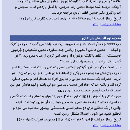
علاقمندان می توانند به کتاب " کاربردهای بجا و نابجای روان شناسی " تالیف
آیزنک ، ترجمه شده توسط نجفی زند- شریفی یا فصل یازدهم کتاب سنجش و
اندازه گیری دکتر حسین لطف آبادی مراجعه فرمایند .
تاریخ ارسال آدینه 18 دی 1388 - 06:02 ق.ظ | مدیریت نظرات کاربران (2) |
مشاهده / ارسال نظر
معجزه نرم افزارهای رایانه ای
تب spss چه داغ است ، ده جلسه میرود ، یک ترم واحد می گذراند . کلیک و کلیک
و کلیک . . . تحلیل عاملی ! تحلیل واریانس چند متغیره ، تحلیل تشخیص و رگرسیون
لاجستیک . . . فقط با کلیک موشواره !؟ و بعد کپی کردن از رساله عمرو زید !!؟ تو
گویی یکی از این بازی های رایانه ای است !؟
بازی است دیگر ، میانگین گرفتن از متغیر اسمی که نقل و نبات شده است . تا اخیرا
به یک پژوهش برخوردم که در یکی از فصلنامه های نامی به چاپ رسیده بود . تنم
لرزید . حضرات یک تست صد سوالی را به روی افراد به هنجار اجرا و تحلیل عاملی
کرده اند و یافته اند که اصلا این تست باید سی سوالی باشد و کلیدهایش هم این
است که ما می گوییم ! حجت ماهم این spss
من مشکلی با آموزش spss ندارم ، مشکل من با داوران و کسانی است که نگاهی
به اندیشه ندارند و فصلنامه علمی تخصصی خود را به آن مزین کرده اند . البته
وقتی در یک تحقیق برای دو متغیر اسمی همبستگی پیرسون محاسبه می شود و
تحقیق تایید می شود ، احتمالا مشکل از من است .
تاریخ ارسال دوشنبه 4 آبان 1388 - 01:52 ق.ظ | مدیریت نظرات کاربران (2) |
مشاهده / ارسال نظر