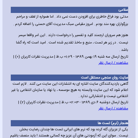
سلامی
مدتی بود فراغ خاطری برای افزودن دست نمی داد . اما همواره از لطف و مراحم
بزرگواران بهره مند بودم . امروز مقیاس سبک مدیریت آقای حسنی را اضافه کردم .
هنوز هم سروران ارجمند کلید و تفسیر را درخواست دارند . این امر واقعا میسر
نیست . در زیر هر تست ، منبع و ماخذ تقدیم شده است . امید است که راه گشا
باشد .
تاریخ ارسال سه شنبه 19 بهمن 1389 - 01:29 ب.ظ | مدیریت نظرات کاربران (0) |
مشاهده / ارسال نظر
سایت روان سنجی مستقل است
گاهی بازدیدکنندگان سایت اشاره ای به انتشارات این سایت می کنند . لازم است
اعلام شود که این سایت وابسته به هیچ موسسه ، یا نهاد یا سازمان انتفاعی یا غیر
انتفاعی نیست و انتشاراتی ندارد .
تاریخ ارسال دوشنبه 6 دی 1389 - 02:03 ب.ظ | مدیریت نظرات کاربران (2) |
مشاهده / ارسال نظر
هنجار (نرم) تست ها
یکی از عزیزان گله کرده بود که نرم های ایرانی تست ها چندان رضایت بخش
نیست . سوای این که آزمودنی های آن عزیز چه کسانی هستند ! باید منصف باشیم