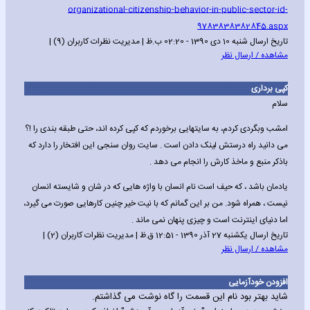
organizational-citizenship-behavior-in-public-sector-id-
9783838382845.aspx
تاریخ ارسال شنبه 10 دی 1390 - 02:20 ب.ظ | مدیریت نظرات کاربران (9) |
مشاهده / ارسال نظر
کپی برداری
سلام
امشب وبگردی کردم، به سایتهایی برخوردم که کپی کرده اند، حتی طبقه بندی را !؟
می دانید راه درستش لینک دادن است . سایت روان سنجی این افتخار را دارد که
باذکر منبع و ماخذ کارش را انجام می دهد .
یادمان باشد ، که حیف است نام انسان با واژه هایی که در شان و شایسته انسان
نیست ، همراه شود. من بر این گمانم که با نیت خیر چنین کارهایی صورت می گیرد،
اما دنیای اینترنت است و چیزی پنهان نمی ماند .
تاریخ ارسال یکشنبه 27 آذر 1390 - 12:51 ق.ظ | مدیریت نظرات کاربران (2) |
مشاهده / ارسال نظر
افزودن خودآزمایی
شاید بهتر بود نام این قسمت را گاه نوشت می گذاشتم.