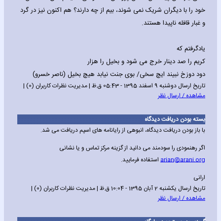
خود را با دیگران شریک نمی شوند، بیم از چه دارند؟ هم اکنون نیز در گرد
و غبار قافله ناپیدا هستند.
یادگرفتم که
کریم را صد دینار خرج می شود و بخیل را هزار
دود دوزخ نبیند ایچ سخی/ بوی جنت نیابد هیچ بخیل (ناصر خسرو)
تاریخ ارسال دوشنبه 9 اسفند 1395 - 05:43 ق.ظ | مدیریت نظرات کاربران (0) |
مشاهده / ارسال نظر
بسته بودن دریافت دیدگاه
با باز بودن دریافت دیدگاه، انبوهی از رایانامه های اسپم دریافت می شد.
اگر رهنمودی را سودمند می دانید از گزینه مرکز تماس و یا نشانی
arian@arani.org
استفاده فرمایید.
ارانی
تاریخ ارسال یکشنبه 2 آبان 1395 - 10:04 ق.ظ | مدیریت نظرات کاربران (0) |
مشاهده / ارسال نظر