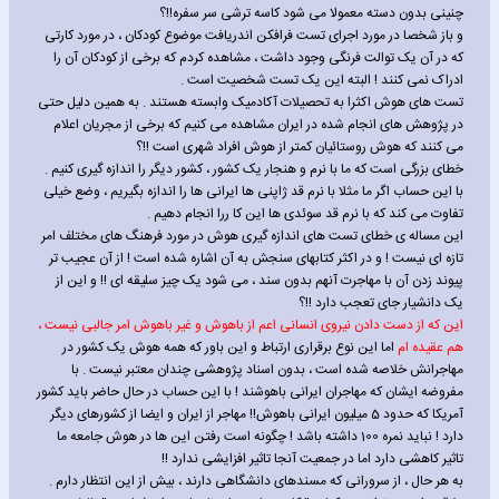
چنینی بدون دسته معمولا می شود کاسه ترشی سر سفره!!؟
و باز شخصا در مورد اجرای تست فرافکن اندریافت موضوع کودکان ، در مورد کارتی
که در آن یک توالت فرنگی وجود داشت ، مشاهده کردم که برخی از کودکان آن را
ادراک نمی کنند ! البته این یک تست شخصیت است .
تست های هوش اکثرا به تحصیلات آکادمیک وابسته هستند . به همین دلیل حتی
در پژوهش های انجام شده در ایران مشاهده می کنیم که برخی از مجریان اعلام
می کنند که هوش روستائیان کمتر از هوش افراد شهری است !!؟
خطای بزرگی است که ما با نرم و هنجار یک کشور ، کشور دیگر را اندازه گیری کنیم .
با این حساب اگر ما مثلا با نرم قد ژاپنی ها ایرانی ها را اندازه بگیریم ، وضع خیلی
تفاوت می کند که با نرم قد سوئدی ها این کا ررا انجام دهیم .
این مساله ی خطای تست های اندازه گیری هوش در مورد فرهنگ های مختلف امر
تازه ای نیست ! و در اکثر کتابهای سنجش به آن اشاره شده است ! از آن عجیب تر
پیوند زدن آن با مهاجرت آنهم بدون سند ، می شود یک چیز سلیقه ای !! و این از
یک دانشیار جای تعجب دارد !!؟
این که از دست دادن نیروی انسانی اعم از باهوش و غیر باهوش امر جالبی نیست ،
هم عقیده ام
اما این نوع برقراری ارتباط و این باور که همه هوش یک کشور در
مهاجرانش خلاصه شده است ، بدون اسناد پژوهشی چندان معتبر نیست . با
مفروضه ایشان که مهاجران ایرانی باهوشند ! با این حساب در حال حاضر باید کشور
آمریکا که حدود 5 میلیون ایرانی باهوش!! مهاجر از ایران و ایضا از کشورهای دیگر
دارد ! نباید نمره 100 داشته باشد ! چگونه است رفتن این ها در هوش جامعه ما
تاثیر کاهشی دارد اما در جمعیت آنجا تاثیر افزایشی ندارد !!
به هر حال ، از سرورانی که مسندهای دانشگاهی دارند ، بیش از این انتظار دارم .