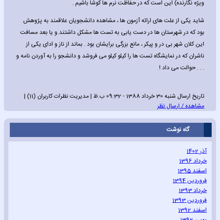
ویژه نگارنده) این است که در حفاظت نرم ها کوشا باشیم .
شاید یکی از علت های ارائه آزمون ها ، مشاهده دانشجویان علاقمند به پژوهش
بود که در شهرستان ها در دست یابی به تست ها مشکل داشتند.و یا بعد مسافت
این کلان شهر بی در و پیکر ، مانع بزرگی برایشان بود . بماند از ناز و ادای یکی از
ناشران که در نمایشگاه تست ها را کیلو کیلو می فروشد و دانشجو را به آوردن نامه و
. . . حوالت می داد !
تاریخ ارسال شنبه 30 خرداد 1388 - 09:32 ب.ظ | مدیریت نظرات کاربران (11) |
مشاهده / ارسال نظر
گاه نوشت
آذر 1402
خرداد 1396
اسفند 1395
فروردین 1394
خرداد 1393
فروردین 1393
اسفند 1392