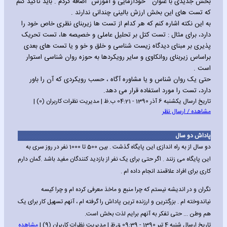
بخش جدیدی با عنوان " خودآزمایی و آموزش" اضافه کردم . باید تاکید کنم
که تست های این بخش ارزش بالینی چندانی ندارند .
به این نکته اشاره کنم که هر کدام از تست ها زیربنای نظری خاص خود را
دارد، برای مثال : تست کتل بر تحلیل عاملی و خصیصه ها، تست تحریک
پذیری بر مبنای دیدگاه زیست شناسی و خلق و خو و یا تست های بعدی
براساس زیربنای روانکاوی و سایر رویکردها به حوزه روان شناسی استوار
است .
حتی یک روان شناس و یا مشاوره آگاه ، حسب رویکردی که آن را باور
دارد، تست را مورد استفاده قرار می دهد.
تاریخ ارسال یکشنبه 6 آذر 1390 - 04:21 ب.ظ | مدیریت نظرات کاربران (0) |
مشاهده / ارسال نظر
پاداش دو سال
دو سال از به راه اندازی این پایگاه گذشت . بین 500 تا 1000 نفر در روز سری به
این پایگاه می زنند . اگر حتی برای یک نفر از بازدید کنندگان مفید باشد .گمان دارم
کاری برای افراد علاقمند انجام داده ام .
نگران و در اندیشه نیستم که چرا منبع و ماخذ معرفی کرده ام و چرا کیسه
نیاندوخته ام . بزرگترین و ارزنده ترین پاداش را گرفته ام ، آنهم تسهیل کار برای یک
هم وطن ... حتی تفکر به آنهم برایم لذت بخش است.
تاریخ ارسال شنبه 4 تیر 1390 - 09:39 ق.ظ | مدیریت نظرات کاربران (9) |
مشاهده