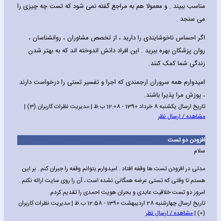
مناسب ببیند . و معمولا هم به مراجع گفته نمی شود که تست چه چیزی را
می سنجد .
اگر احساس ناخوشایندی را دارید ، از تخصص مشاوران ، روانشناسان ،
روان پزشکان بهره ببرید . این افراد دانش اندوخته اند که به بهتر شدن
زندگی شما کمک کنند.
امیدوارم همه سروران ارجمندی که اجرا و تفسیر تستی را درخواست دارند
، پوزش مرا پذیرا باشند.
تاریخ ارسال یکشنبه 8 خرداد 1390 - 12:08 ب.ظ | مدیریت نظرات کاربران (3) |
مشاهده / ارسال نظر
افزودن دو تست
سلام
مدتی در افزودن تست ها وقفه افتاد . امیدوارم بتوانم وقفه را جبران کنم . بر این
هستم تا وقتی که تستی عرضه همگانی نشده است ، آن را روی سایت ارائه نکنم .
امروز دو تست خلاقیت عابدی و بحران هویت احمدی را تقدیم کردم.
تاریخ ارسال چهارشنبه 28 اردیبهشت 1390 - 12:58 ب.ظ | مدیریت نظرات کاربران
(0) |
مشاهده / ارسال نظر