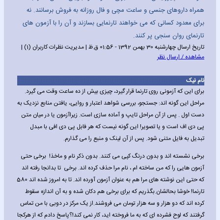
همراه داروهای جنسی و ساعت مچی و فال روزانه به فروش برسانند. نه
برای معدود کسانی که می خواهند تارنمایی بسازند و آن را با آزمون های
تارنمای روان سنجی پر کنند.
تاریخ ارسال چهارشنبه 30 بهمن 1392 - 01:56 ق.ظ | مدیریت نظرات کاربران (1) |
مشاهده / ارسال نظر
نام نیک
برای این که آزمونی روی تارنما قرار گیرد، چیزی بیش از ده ساعت وقت می گیرد.
مراحل این گونه اند: جستجو، بررسی شواهد اعتبار و روایی، یافتن منابع نزدیک به
دست اول . پس از آن مراحل تایپ و آماده سازی است. زیراآزمون یا در میان متن
پی دی اف است و یا تصویر! این گونه نیست که هر فابل پی دی افی با مبدل
تبدیل به فایل متنی شود. پس از آن لینک و منبع را می گذارم.
برخی نشسته اند و بدون درنگ کپی می کنند. بدون ذکر نام و ماخذ! برخی حتی
آزمون هایی را که من ساخته ام ، نام مرا حذف کرده اند. برخی تا بدانجا رفته اند
که حتی این نوشته های مرا هم به عنوان آزمون آورده اند. تا به امروز شده اند 580
تارنما! خوشا بحالشان.بگذریم که برای برخی هم دکان شده و به آن اندازه سقوط
کرده اند که دو هزار و سه هزار تومان می فروشند.از یک مرکز در دوبی با من تماس
گرفتند که لوح فشرده ای که به ما فروخته اید، کار نمی کند!؟پاسخ دادم که از هرکجا