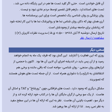
آن قابل خواندن است . حتی اگر کلید تست ها هم در این پایگاه داده می شد ،
تست های استاندارد ، بازهم قابل تفسیر توسط مردم عادی نبود و نیست .
روان پزشکی و روان شناسی یک تخصص است ورای این پرسشنامه ها .
آری همان بهتر که دکان روان شناس نما ها و روانپزشک نما ها با این کار تخته شود
که زیانشان برای جامعه بیشتر از وجودشان است .
تاریخ ارسال دوشنبه 4 آبان 1388 - 01:50 ق.ظ | مدیریت نظرات کاربران (2) |
مشاهده / ارسال نظر
سخنی دیگر
روزی که این فعالیت را آغازشد این گمان بود که ظرف یک ماه به انجام خواهد
رسید و از آن پس باید در اندیشه اجرای آن لاین آن ها بود . اکنون با حجمی از
ابزارهای روان سنجی - روان شناسی- مواجه است که باقی مانده و برخی هم
انتقالشان به تار(وب) با دشواری همراه است . از آن جمله تست های هوش هستند
که تصویریند .
مشکل دیگری که وجود دارد ، تست های فرافکنی چون "رورشاخ" و TAT و امثال آن
هاست . از یک سو برخی از گران مایگان آن ها را در کتاب خود ارائه کرده اند و از
دیگر سو ، اهمیت بالینی آن هاست . نظر به این که ارائه آن ها در این سطح مفید
به نظر نمی رسد . لذا از ارائه آن ها پرهیز شد.