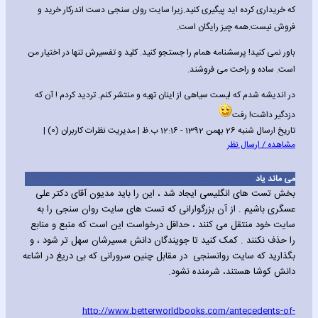
که خریداری کرده اید پیگیری کنید.زیرا سایت روان سنجی دست اندرکار خرید و
فروش نیست.همه چیز رایگان است.
باور نمی کنید! پرسشنامه همام را جستجو کنید. کلید و تفسیرش تنها در اختیار من
است. ساده و راحت می فروشند.
در اندیشه شدم که لیست سیاهی از اینان تهیه و منتشر کنم. تردید کردم ! آن که
دزدگیر داشت! رفت
تاریخ ارسال شنبه 26 بهمن 1392 - 12:16 ب.ظ | مدیریت نظرات کاربران (0) |
مشاهده / ارسال نظر
می ماند یاد
بخش تست های انگلیسی ایجاد شد ، این را باید مدیون آقای دکتر علی
عسگری باشیم . از آن بزرگوارانی که تست های سایت روان سنجی را به
سایت خود منتقل می کنند ، حداقل درخواست این است که منبع و منابع
را حذف نکنند . کمک کنید تا جویندگان دانش مسیرشان سهل تر شود ، و
بگذارید که سایت روانسنجی در مقابل چنین سرورانی که بی دریغ در اشاعه
دانش کوشا هستند، شرمنده نشود.
http://www.betterworldbooks.com/antecedents-of-