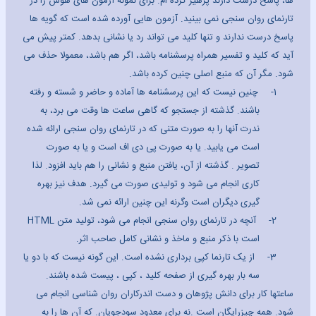
ها، پاسخ درست دارند پرهیز کرده ام. برای نمونه آزمون های هوش را در
تارنمای روان سنجی نمی بینید. آزمون هایی آورده شده است که گویه ها
پاسخ درست ندارند و تنها کلید می تواند رد یا نشانی بدهد. کمتر پیش می
آید که کلید و تفسیر همراه پرسشنامه باشد، اگر هم باشد، معمولا حذف می
شود. مگر آن که منبع اصلی چنین کرده باشد.
1-
چنین نیست که این پرسشنامه ها آماده و حاضر و شسته و رفته
باشند. گذشته از جستجو که گاهی ساعت ها وقت می برد، به
ندرت آنها را به صورت متنی که در تارنمای روان سنجی ارائه شده
است می یابید. یا به صورت پی دی اف است و یا به صورت
تصویر . گذشته از آن، یافتن منبع و نشانی را هم باید افزود. لذا
کاری انجام می شود و تولیدی صورت می گیرد. هدف نیز بهره
گیری دیگران است وگرنه این چنین ارائه نمی شد.
2-
آنچه در تارنمای روان سنجی انجام می شود، تولید متن
HTML
است
با ذکر منبع و ماخذ و نشانی کامل صاحب اثر.
3-
از یک تارنما کپی برداری نشده است. این گونه نیست که با دو یا
سه بار بهره گیری از صفحه کلید ، کپی ، پیست شده باشند.
ساعتها کار برای دانش پژوهان و دست اندرکاران روان شناسی انجام می
شود. همه چیزرایگان است .نه برای معدود سودجویان. که آن ها را به