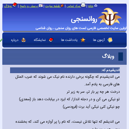
|
|
|
|
|
خانه
مرکز تماس
نقشه سایت
پرسش و پاسخ
وبلاگ
روانسنجی
اولین سایت تخصصی فارسی تست های روان سنجی ، روان شناسی
آزمون ها
یادداشت ها
نمایشگاه
درباره
وبلاگ
اندیشیدم که:
می اندیشیدم که چگونه برخی دارنده نام نیک می شوند که ضرب المثل
های فارسی به یادم آمد.
درخت هر چه پر بار تر، سر به زیر تر
تو نیکی می کن و در دجله انداز/ که ایزد در بیابانت دهد باز (سعدی)
چو نیکی کنی نیکی آید برت (فرودسی)
می اندیشم که تنها تلاش نیست، که نام را پر آوازه می کند، که بخشنده