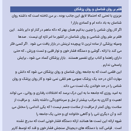
ظلم بر روان شناسان و روان پزشکان
عزیزی با لحنی که احتمالا لایق این جانب بوده ، بر من تاخته است که داشته روان
شناسان به باد داده ام و کسادی بازار !
اگر کار روان شناس را چنین بدانیم همان بهتر که دکه ماهم در کنار او دایر باشد . این
ظلم بر علم روان شناسی و روان شناسان در کشور ما امر تازه ای نیست . صدها
وسیله پزشکی از ساده ترین تا پیچیده ترینش در بازار یافت می شود . اگر کسی فکر
می کند با ارائه ، گوشی و دستگاه فشار خون و نوار قلبی و تست ورزش ، که حتی
دارای راهنما و کتاب برای تفسیر هستند . بازار پزشکان کساد می شود ، برایش
پاسخی ندارم .
این ظلمی است که به جامعه روان شناسان و روان پزشکان می شود که دانش و
مهارت آنان در حد یک پزشک عمومی هم تلقی نمی شود و کار روان پزشک و روان
شناس را در حد خواندن یک تست می داند .
به امید روزی که جامعه ما به این درک برسد که اختلالات رفتاری و روانی ، می تواند
اهمیت و آثاری به مراتب بیشتر از سل و سرماخوردگی داشته باشد . و مراقبت از
سلامت روان کمتر از مراقبت از سلامت جسم نیست ! که یکی اندامی را مختل می
کند و آن دیگری تنی را و گاهی خانواده ای و حتی یک جامعه را
شیوه ارائه این تست ها همانند ارائه دستگاه فشار خونی است که مدرج نشده
است . قیاس کند با دستگاه های دیجیتال سنجش فشار خون و قند که توسط کاربر