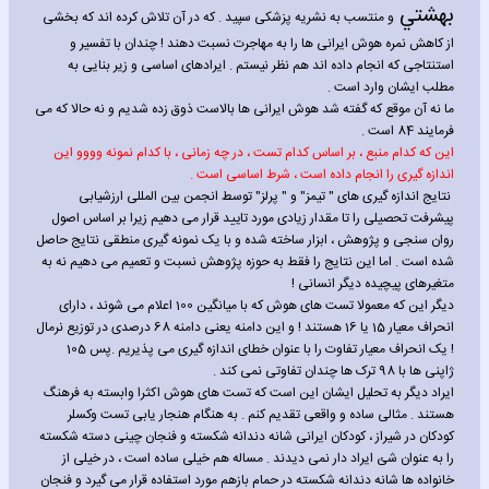
بهشتي
و منتسب به نشریه پزشکی سپید . که در آن تلاش کرده اند که بخشی
از کاهش نمره هوش ایرانی ها را به مهاجرت نسبت دهند !
چندان با تفسیر و
استنتاجی که انجام داده اند هم نظر نیستم . ایرادهای اساسی و زیر بنایی به
مطلب ایشان وارد است .
ما نه آن موقع که گفته شد هوش ایرانی ها بالاست ذوق زده شدیم و نه حالا که می
فرمایند 84 است .
این که کدام منبع ، بر اساس کدام تست ، در چه زمانی ، با کدام نمونه وووو این
اندازه گیری را انجام داده است ، شرط اساسی است .
نتایج اندازه گیری های " تیمز" و " پرلز" توسط انجمن بین المللی ارزشیابی
پیشرفت تحصیلی را تا مقدار زیادی مورد تایید قرار می دهیم زیرا بر اساس اصول
روان سنجی و پژوهش ، ابزار ساخته شده و با یک نمونه گیری منطقی نتایج حاصل
شده است . اما این نتایج را فقط به حوزه پژوهش نسبت و تعمیم می دهیم نه به
متغیرهای پیچیده دیگر انسانی !
دیگر این که معمولا تست های هوش که با میانگین 100 اعلام می شوند ، دارای
انحراف معیار 15 یا 16 هستند ! و این دامنه یعنی دامنه 68 درصدی در توزیع نرمال
! یک انحراف معیار تفاوت را با عنوان خطای اندازه گیری می پذیریم .پس 105
ژاپنی ها با 98 ترک ها چندان تفاوتی نمی کند .
ایراد دیگر به تحلیل ایشان این است که تست های هوش اکثرا وابسته به فرهنگ
هستند . مثالی ساده و واقعی تقدیم کنم . به هنگام هنجار یابی تست وکسلر
کودکان در شیراز ، کودکان ایرانی شانه دندانه شکسته و فنجان چینی دسته شکسته
را به عنوان شئ ایراد دار نمی دیدند . مساله هم خیلی ساده است ، در خیلی از
خانواده ها شانه دندانه شکسته در حمام بازهم مورد استفاده قرار می گیرد و فنجان