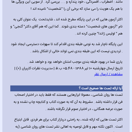
مانند : اضطراب ، افسردگی ، خود پنداره و . . . بررسی کرد . از سویی این ویزگی ها
با هم یک هویت را می سازد که برخی آن را "شخصیت" نامیده اند !
اکثر آزمون هایی که در این پایگاه مطرح شده اند ، شایدتحت یک عنوان کلی به
نام "آزمون های شخصیت" دسته بندی شوند . کما این که هم آقای دکتر" گنجی" و
هم " لوئیس ژاندا" چنین کرده اند .
این پایگاه ناچار شد به نوعی طبقه بندی اقدام کند تا سهولت دسترسی ایجاد شود
. تردیدی نیست که این طبقه بندی نمی تواند خالی از اشکال باشد .
یاری شما در بهبود طبقه بندی موجب امتنان خواهد بود و خواهد شد .
تاریخ ارسال چهارشنبه 10 تیر 1388 - 05:48 ب.ظ | مدیریت نظرات کاربران (0) |
مشاهده / ارسال نظر
آیا ارائه تست ها صحیح است ؟
تست ها روان شناسی ، معمولا ابزارهایی هستند که فقط باید در اختیار اصحاب
فن قرار داشته باشد . مشروط به آن که به صورت کتاب و کتابچه چاپ نشده و به
صورت عرضه همگانی ، در اختیار عموم قرار نگرفته باشند .
اکثر تست هایی که ارائه شده ، به راحتی دربازار کتاب برای هر فردی قابل ابتیاع
است . اکنون نکته مهم و قابل توصیه به اهالی نشر تست های روان شناسی (به