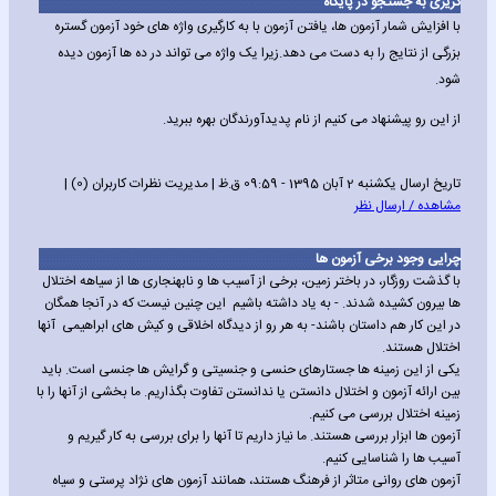
گریزی به جستجو در پایگاه
با افزایش شمار آزمون ها، یافتن آزمون با به کارگیری واژه های خود آزمون گستره
بزرگی از نتایج را به دست می دهد.زیرا یک واژه می تواند در ده ها آزمون دیده
شود.
از این رو پیشنهاد می کنیم از نام پدیدآورندگان بهره ببرید.
تاریخ ارسال یکشنبه 2 آبان 1395 - 09:59 ق.ظ | مدیریت نظرات کاربران (0) |
مشاهده / ارسال نظر
چرایی وجود برخی آزمون ها
با گذشت روزگار، در باختر زمین، برخی از آسیب ها و نابهنجاری ها از سیاهه اختلال
ها بیرون کشیده شدند. - به یاد داشته باشیم این چنین نیست که در آنجا همگان
در این کار هم داستان باشند- به هر رو از دیدگاه اخلاقی و کیش های ابراهیمی آنها
اختلال هستند.
یکی از این زمینه ها جستارهای حنسی و جنسیتی و گرایش ها جنسی است. باید
بین ارائه آزمون و اختلال دانستن یا ندانستن تفاوت بگذاریم. ما بخشی از آنها را با
زمینه اختلال بررسی می کنیم.
آزمون ها ابزار بررسی هستند. ما نیاز داریم تا آنها را برای بررسی به کار گیریم و
آسیب ها را شناسایی کنیم.
آزمون های روانی متاثر از فرهنگ هستند، همانند آزمون های نژاد پرستی و سیاه