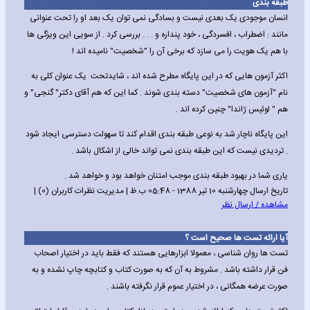
طبقه بندی
انسان موجودی یک بعدی نیست و بسادگی نمی توان یک بعد او را تحت عنوانی
مانند : اضطراب ، افسردگی ، خود پنداره و . . . بررسی کرد . از سویی این ویزگی ها
با هم یک هویت را می سازد که برخی آن را "شخصیت" نامیده اند !
اکثر آزمون هایی که در این پایگاه مطرح شده اند ، شایدتحت یک عنوان کلی به
نام "آزمون های شخصیت" دسته بندی شوند . کما این که هم آقای دکتر" گنجی" و
هم " لوئیس ژاندا" چنین کرده اند .
این پایگاه ناچار شد به نوعی طبقه بندی اقدام کند تا سهولت دسترسی ایجاد شود
. تردیدی نیست که این طبقه بندی نمی تواند خالی از اشکال باشد .
یاری شما در بهبود طبقه بندی موجب امتنان خواهد بود و خواهد شد .
تاریخ ارسال چهارشنبه 10 تیر 1388 - 05:48 ب.ظ | مدیریت نظرات کاربران (0) |
مشاهده / ارسال نظر
آیا ارائه تست ها صحیح است ؟
تست ها روان شناسی ، معمولا ابزارهایی هستند که فقط باید در اختیار اصحاب
فن قرار داشته باشد . مشروط به آن که به صورت کتاب و کتابچه چاپ نشده و به
صورت عرضه همگانی ، در اختیار عموم قرار نگرفته باشند .