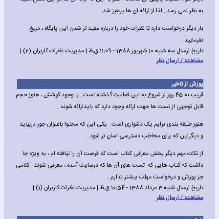
به نظر نمی رسد . لذا از ارائه آن ها پرهیز شد.
بار دیگر درخواست دارد تا نظرات خود را درباره مفید تر شدن این پایگاه ، دریغ
نفرمایید .
تاریخ ارسال سه شنبه 10 شهریور 1388 - 11:09 ق.ظ | مدیریت نظرات کاربران (2) |
مشاهده / ارسال نظر
پوزش از تاخیر
قریب به 45 روز از شروع به این فعالیت گذشته است . با وجود کوشش ، هنوز حجم
قابل توجهی از تست ها جهت ارائه وجود دارد که بایدارائه شوند .
هنوز طبقه بندی برایم یک دشواری است . یکی این که محتوا باعنوان جور دربیاید
و دیگراین که برای مخاطب دسترسی اسان تر شود .
از نکات مهم دیگر بخش معرفی کتاب است که فرصت آن را نیافته ام ، به ویژه جا
داشت که کتاب هایی که تست های آن ها که درسایت آمده ، معرفی شوند . کلامی
جز پوزش و درخواست مهلت بیشتر ندارم .
تاریخ ارسال شنبه 3 مرداد 1388 - 10:54 ق.ظ | مدیریت نظرات کاربران (1) |
مشاهده / ارسال نظر