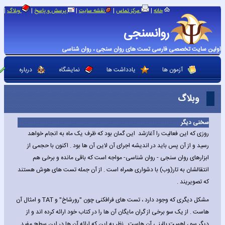
|
|
|
|
|
خانه
مرکز تماس
نقشه سایت
پرسش و پاسخ
وبلاگ
روانسنجی
اولین سایت تخصصی فارسی تست های روان سنجی ، روان شناسی
آزمون ها
یادداشت ها
نمایشگاه
درباره
وبلاگ
سخنی دیگر
روزی که این فعالیت را آغازشد این گمان بود که ظرف یک ماه به انجام خواهد
رسید و از آن پس باید در اندیشه اجرای آن لاین آن ها بود . اکنون با حجمی از
ابزارهای روان سنجی - روان شناسی- مواجه است که باقی مانده و برخی هم
انتقالشان به تار(وب) با دشواری همراه است . از آن جمله تست های هوش هستند
که تصویریند .
مشکل دیگری که وجود دارد ، تست های فرافکنی چون "رورشاخ" و TAT و امثال آن
هاست . از یک سو برخی از گران مایگان آن ها را در کتاب خود ارائه کرده اند و از
دیگر سو ، اهمیت بالینی آن هاست . نظر به این که ارائه آن ها در این سطح مفید