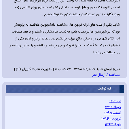
اکثر تست هایی که ارائه شده ، به راحتی دربازار کتاب برای هر فردی قابل ابتیاع
است . اکنون نکته مهم و قابل توصیه به اهالی نشر تست های روان شناسی (به
ویژه نگارنده) این است که در حفاظت نرم ها کوشا باشیم .
شاید یکی از علت های ارائه آزمون ها ، مشاهده دانشجویان علاقمند به پژوهش
بود که در شهرستان ها در دست یابی به تست ها مشکل داشتند.و یا بعد مسافت
این کلان شهر بی در و پیکر ، مانع بزرگی برایشان بود . بماند از ناز و ادای یکی از
ناشران که در نمایشگاه تست ها را کیلو کیلو می فروشد و دانشجو را به آوردن نامه و
. . . حوالت می داد !
تاریخ ارسال شنبه 30 خرداد 1388 - 09:32 ب.ظ | مدیریت نظرات کاربران (11) |
مشاهده / ارسال نظر
گاه نوشت
آذر 1402
خرداد 1396
اسفند 1395
فروردین 1394
خرداد 1393