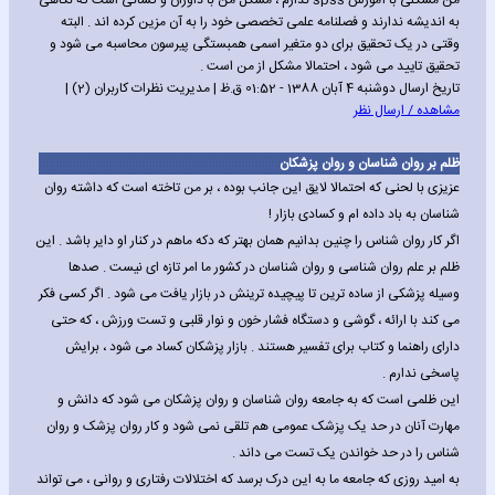
من مشکلی با آموزش spss ندارم ، مشکل من با داوران و کسانی است که نگاهی
به اندیشه ندارند و فصلنامه علمی تخصصی خود را به آن مزین کرده اند . البته
وقتی در یک تحقیق برای دو متغیر اسمی همبستگی پیرسون محاسبه می شود و
تحقیق تایید می شود ، احتمالا مشکل از من است .
تاریخ ارسال دوشنبه 4 آبان 1388 - 01:52 ق.ظ | مدیریت نظرات کاربران (2) |
مشاهده / ارسال نظر
ظلم بر روان شناسان و روان پزشکان
عزیزی با لحنی که احتمالا لایق این جانب بوده ، بر من تاخته است که داشته روان
شناسان به باد داده ام و کسادی بازار !
اگر کار روان شناس را چنین بدانیم همان بهتر که دکه ماهم در کنار او دایر باشد . این
ظلم بر علم روان شناسی و روان شناسان در کشور ما امر تازه ای نیست . صدها
وسیله پزشکی از ساده ترین تا پیچیده ترینش در بازار یافت می شود . اگر کسی فکر
می کند با ارائه ، گوشی و دستگاه فشار خون و نوار قلبی و تست ورزش ، که حتی
دارای راهنما و کتاب برای تفسیر هستند . بازار پزشکان کساد می شود ، برایش
پاسخی ندارم .
این ظلمی است که به جامعه روان شناسان و روان پزشکان می شود که دانش و
مهارت آنان در حد یک پزشک عمومی هم تلقی نمی شود و کار روان پزشک و روان
شناس را در حد خواندن یک تست می داند .
به امید روزی که جامعه ما به این درک برسد که اختلالات رفتاری و روانی ، می تواند