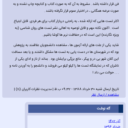
فن قرار داشته باشد . مشروط به آن که به صورت کتاب و کتابچه چاپ نشده و به
صورت عرضه همگانی ، در اختیار عموم قرار نگرفته باشند .
اکثر تست هایی که ارائه شده ، به راحتی دربازار کتاب برای هر فردی قابل ابتیاع
است . اکنون نکته مهم و قابل توصیه به اهالی نشر تست های روان شناسی (به
ویژه نگارنده) این است که در حفاظت نرم ها کوشا باشیم .
شاید یکی از علت های ارائه آزمون ها ، مشاهده دانشجویان علاقمند به پژوهش
بود که در شهرستان ها در دست یابی به تست ها مشکل داشتند.و یا بعد مسافت
این کلان شهر بی در و پیکر ، مانع بزرگی برایشان بود . بماند از ناز و ادای یکی از
ناشران که در نمایشگاه تست ها را کیلو کیلو می فروشد و دانشجو را به آوردن نامه و
. . . حوالت می داد !
تاریخ ارسال شنبه 30 خرداد 1388 - 09:32 ب.ظ | مدیریت نظرات کاربران (11) |
مشاهده / ارسال نظر
گاه نوشت
آذر 1402
خرداد 1396