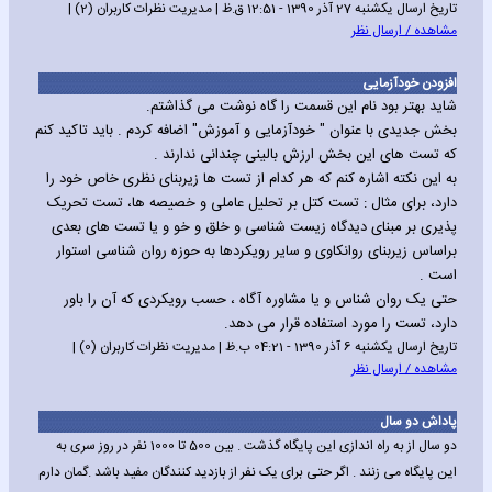
تاریخ ارسال یکشنبه 27 آذر 1390 - 12:51 ق.ظ | مدیریت نظرات کاربران (2) |
مشاهده / ارسال نظر
افزودن خودآزمایی
شاید بهتر بود نام این قسمت را گاه نوشت می گذاشتم.
بخش جدیدی با عنوان " خودآزمایی و آموزش" اضافه کردم . باید تاکید کنم
که تست های این بخش ارزش بالینی چندانی ندارند .
به این نکته اشاره کنم که هر کدام از تست ها زیربنای نظری خاص خود را
دارد، برای مثال : تست کتل بر تحلیل عاملی و خصیصه ها، تست تحریک
پذیری بر مبنای دیدگاه زیست شناسی و خلق و خو و یا تست های بعدی
براساس زیربنای روانکاوی و سایر رویکردها به حوزه روان شناسی استوار
است .
حتی یک روان شناس و یا مشاوره آگاه ، حسب رویکردی که آن را باور
دارد، تست را مورد استفاده قرار می دهد.
تاریخ ارسال یکشنبه 6 آذر 1390 - 04:21 ب.ظ | مدیریت نظرات کاربران (0) |
مشاهده / ارسال نظر
پاداش دو سال
دو سال از به راه اندازی این پایگاه گذشت . بین 500 تا 1000 نفر در روز سری به
این پایگاه می زنند . اگر حتی برای یک نفر از بازدید کنندگان مفید باشد .گمان دارم