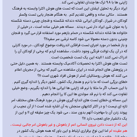
ژاپنی ها با 98 ترک ها چندان تفاوتی نمی کند .
ایراد دیگر به تحلیل ایشان این است که تست های هوش اکثرا وابسته به فرهنگ
هستند . مثالی ساده و واقعی تقدیم کنم . به هنگام هنجار یابی تست وکسلر
کودکان در شیراز ، کودکان ایرانی شانه دندانه شکسته و فنجان چینی دسته شکسته
را به عنوان شئ ایراد دار نمی دیدند . مساله هم خیلی ساده است ، در خیلی از
خانواده ها شانه دندانه شکسته در حمام بازهم مورد استفاده قرار می گیرد و فنجان
چنینی بدون دسته معمولا می شود کاسه ترشی سر سفره!!؟
و باز شخصا در مورد اجرای تست فرافکن اندریافت موضوع کودکان ، در مورد کارتی
که در آن یک توالت فرنگی وجود داشت ، مشاهده کردم که برخی از کودکان آن را
ادراک نمی کنند ! البته این یک تست شخصیت است .
تست های هوش اکثرا به تحصیلات آکادمیک وابسته هستند . به همین دلیل حتی
در پژوهش های انجام شده در ایران مشاهده می کنیم که برخی از مجریان اعلام
می کنند که هوش روستائیان کمتر از هوش افراد شهری است !!؟
خطای بزرگی است که ما با نرم و هنجار یک کشور ، کشور دیگر را اندازه گیری کنیم .
با این حساب اگر ما مثلا با نرم قد ژاپنی ها ایرانی ها را اندازه بگیریم ، وضع خیلی
تفاوت می کند که با نرم قد سوئدی ها این کا ررا انجام دهیم .
این مساله ی خطای تست های اندازه گیری هوش در مورد فرهنگ های مختلف امر
تازه ای نیست ! و در اکثر کتابهای سنجش به آن اشاره شده است ! از آن عجیب تر
پیوند زدن آن با مهاجرت آنهم بدون سند ، می شود یک چیز سلیقه ای !! و این از
یک دانشیار جای تعجب دارد !!؟
این که از دست دادن نیروی انسانی اعم از باهوش و غیر باهوش امر جالبی نیست ،
هم عقیده ام
اما این نوع برقراری ارتباط و این باور که همه هوش یک کشور در