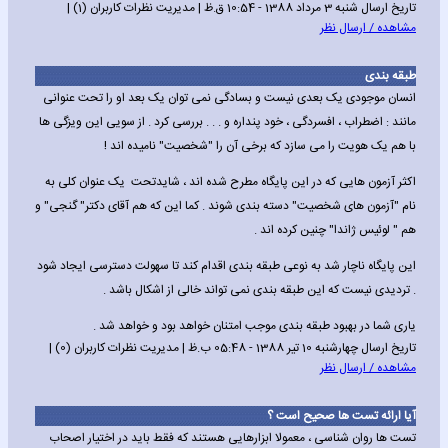
تاریخ ارسال شنبه 3 مرداد 1388 - 10:54 ق.ظ | مدیریت نظرات کاربران (1) |
مشاهده / ارسال نظر
طبقه بندی
انسان موجودی یک بعدی نیست و بسادگی نمی توان یک بعد او را تحت عنوانی
مانند : اضطراب ، افسردگی ، خود پنداره و . . . بررسی کرد . از سویی این ویزگی ها
با هم یک هویت را می سازد که برخی آن را "شخصیت" نامیده اند !
اکثر آزمون هایی که در این پایگاه مطرح شده اند ، شایدتحت یک عنوان کلی به
نام "آزمون های شخصیت" دسته بندی شوند . کما این که هم آقای دکتر" گنجی" و
هم " لوئیس ژاندا" چنین کرده اند .
این پایگاه ناچار شد به نوعی طبقه بندی اقدام کند تا سهولت دسترسی ایجاد شود
. تردیدی نیست که این طبقه بندی نمی تواند خالی از اشکال باشد .
یاری شما در بهبود طبقه بندی موجب امتنان خواهد بود و خواهد شد .
تاریخ ارسال چهارشنبه 10 تیر 1388 - 05:48 ب.ظ | مدیریت نظرات کاربران (0) |
مشاهده / ارسال نظر
آیا ارائه تست ها صحیح است ؟
تست ها روان شناسی ، معمولا ابزارهایی هستند که فقط باید در اختیار اصحاب