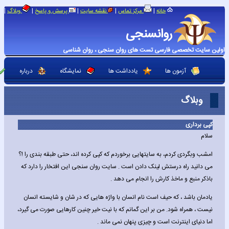
|
|
|
|
|
خانه
مرکز تماس
نقشه سایت
پرسش و پاسخ
وبلاگ
روانسنجی
اولین سایت تخصصی فارسی تست های روان سنجی ، روان شناسی
آزمون ها
یادداشت ها
نمایشگاه
درباره
وبلاگ
کپی برداری
سلام
امشب وبگردی کردم، به سایتهایی برخوردم که کپی کرده اند، حتی طبقه بندی را !؟
می دانید راه درستش لینک دادن است . سایت روان سنجی این افتخار را دارد که
باذکر منبع و ماخذ کارش را انجام می دهد .
یادمان باشد ، که حیف است نام انسان با واژه هایی که در شان و شایسته انسان
نیست ، همراه شود. من بر این گمانم که با نیت خیر چنین کارهایی صورت می گیرد،
اما دنیای اینترنت است و چیزی پنهان نمی ماند .