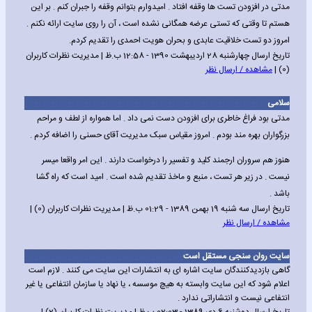
مدتی در افزودن تست ها وقفه افتاد . امیدوارم بتوانم وقفه را جبران کنم . بر این
هستم تا وقتی که تستی عرضه همگانی نشده است ، آن را روی سایت ارائه نکنم .
امروز دو تست خلاقیت عابدی و بحران هویت احمدی را تقدیم کردم.
تاریخ ارسال چهارشنبه 28 اردیبهشت 1390 - 12:58 ب.ظ | مدیریت نظرات کاربران
(0) |
مشاهده / ارسال نظر
سلامی
مدتی بود فراغ خاطری برای افزودن دست نمی داد . اما همواره از لطف و مراحم
بزرگواران بهره مند بودم . امروز مقیاس سبک مدیریت آقای حسنی را اضافه کردم .
هنوز هم سروران ارجمند کلید و تفسیر را درخواست دارند . این امر واقعا میسر
نیست . در زیر هر تست ، منبع و ماخذ تقدیم شده است . امید است که راه گشا
باشد .
تاریخ ارسال سه شنبه 19 بهمن 1389 - 01:29 ب.ظ | مدیریت نظرات کاربران (0) |
مشاهده / ارسال نظر
سایت روان سنجی مستقل است
گاهی بازدیدکنندگان سایت اشاره ای به انتشارات این سایت می کنند . لازم است
اعلام شود که این سایت وابسته به هیچ موسسه ، یا نهاد یا سازمان انتفاعی یا غیر
انتفاعی نیست و انتشاراتی ندارد .