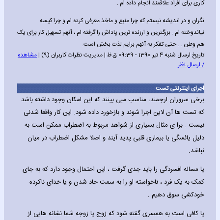
کاری برای افراد علاقمند انجام داده ام .
نگران و در اندیشه نیستم که چرا منبع و ماخذ معرفی کرده ام و چرا کیسه
نیاندوخته ام . بزرگترین و ارزنده ترین پاداش را گرفته ام ، آنهم تسهیل کار برای یک
هم وطن ... حتی تفکر به آنهم برایم لذت بخش است.
تاریخ ارسال شنبه 4 تیر 1390 - 09:39 ق.ظ | مدیریت نظرات کاربران (9) |
مشاهده
/ ارسال نظر
اجرای اینترنتی تست
برخی سروران ارجمند، مناسب مبی بینند که این امکان وجود داشته باشد
که تست ها آن لاین اجرا شوند و بازخورد داده شود. این کار واقعا شدنی
نیست . برا ی مثال بسیاری از شواهد مربوط به اضطراب ممکن است به
دلیل یائسگی یا بیماری قلبی پدید آیند و اصلا مشکل اضطراب در میان
نباشد.
یا مساله افسردگی را باید جدی گرفت ، این احتمال وجود دارد که به جای
کمک به یک فرد ، ناخواسته او را به سمت حاد شدن و یا خدای ناکرده
خودکشی سوق دهیم .
یا کافی است به همسری گفته شود که زوج یا زوجه شما نشانه هایی از