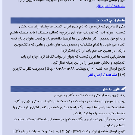
تاریخ ارسال دوشنبه 6 دی 1389 - 02:03 ب.ظ | مدیریت نظرات کاربران (2) |
مشاهده / ارسال نظر
هنجار (نرم) تست ها
یکی از عزیزان گله کرده بود که نرم های ایرانی تست ها چندان رضایت بخش
نیست . سوای این که آزمودنی های آن عزیز چه کسانی هستند ! باید منصف باشیم
و به او حق بدهیم . اکثر هنجاریابی ها توسط دانشجویان و تحت عنوان پایان نامه
انجام می شود . با تمام مشکلات و محدودیت های مادی و علمی که دانشجویان
دارند ، در همین حد هم باید از آنان تشکر کرد !
هتجاریابی تست ها امری نیست که بتوان از دولت تقاضا کرد ! چاره ای باید
اندیشید و بخش خصوصی را در این زمینه فعال کرد .
تاریخ ارسال سه شنبه 21 اردیبهشت 1389 - 08:38 ق.ظ | مدیریت نظرات کاربران
(3) |
مشاهده / ارسال نظر
گله هایی به حق
بعد از چهار ماه فرصتی دست داد ، تا نکاتی بنویسم .
برخی از سروران ارجمند ، در خواست کلید تست ها را دارند ، و حتی عزیزی ، کلید
همه تست ها را خواسته بود . یک پاسخ تقدیم همه می کنم . انتهای هر تستی را
ملاحظه کنید ، ماخذ را خواهید یافت .
نکته مهم دیگر این که ، این پایگاه ، به هیچ موسسه ای وابسته نیست و فعالیت
انتفاعی ندارد .
تاریخ ارسال شنبه 11 اردیبهشت 1389 - 11:52 ق.ظ | مدیریت نظرات کاربران (3) |