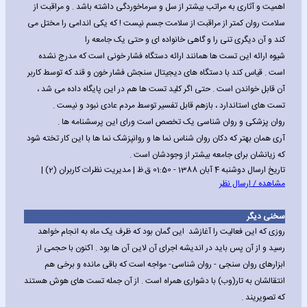
اهمیت و آثاری به مراتب بیشتر از سل و سرماخوردگی داشته باشد . و مراقبت از
سلامت روان کمتر از مراقبت از سلامت جسم نیست ! که یکی اندامی را مختل می
کند و آن دیگری تنی را و گاهی خانواده ای و حتی یک جامعه را
شیوه ارائه این تست ها همانند ارائه دستگاه فشار خونی است که مدرج نشده
است . قیاس کند با دستگاه های دیجیتال سنجش فشار خون و قند که توسط کاربر
آن قابل خواندن است . حتی اگر کلید تست ها هم در این پایگاه داده می شد ،
تست های استاندارد ، بازهم قابل تفسیر توسط مردم عادی نبود و نیست .
روان پزشکی و روان شناسی یک تخصص است ورای این پرسشنامه ها .
آری همان بهتر که دکان روان شناس نما ها و روانپزشک نما ها با این کار تخته شود
که زیانشان برای جامعه بیشتر از وجودشان است .
تاریخ ارسال دوشنبه 4 آبان 1388 - 01:50 ق.ظ | مدیریت نظرات کاربران (2) |
مشاهده / ارسال نظر
سخنی دیگر
روزی که این فعالیت را آغازشد این گمان بود که ظرف یک ماه به انجام خواهد
رسید و از آن پس باید در اندیشه اجرای آن لاین آن ها بود . اکنون با حجمی از
ابزارهای روان سنجی - روان شناسی- مواجه است که باقی مانده و برخی هم
انتقالشان به تار(وب) با دشواری همراه است . از آن جمله تست های هوش هستند
که تصویریند .