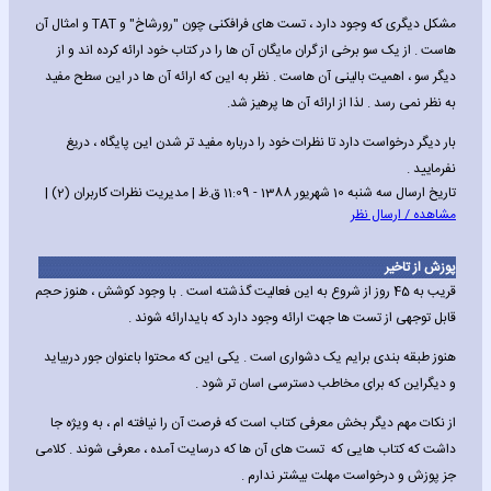
مشکل دیگری که وجود دارد ، تست های فرافکنی چون "رورشاخ" و TAT و امثال آن
هاست . از یک سو برخی از گران مایگان آن ها را در کتاب خود ارائه کرده اند و از
دیگر سو ، اهمیت بالینی آن هاست . نظر به این که ارائه آن ها در این سطح مفید
به نظر نمی رسد . لذا از ارائه آن ها پرهیز شد.
بار دیگر درخواست دارد تا نظرات خود را درباره مفید تر شدن این پایگاه ، دریغ
نفرمایید .
تاریخ ارسال سه شنبه 10 شهریور 1388 - 11:09 ق.ظ | مدیریت نظرات کاربران (2) |
مشاهده / ارسال نظر
پوزش از تاخیر
قریب به 45 روز از شروع به این فعالیت گذشته است . با وجود کوشش ، هنوز حجم
قابل توجهی از تست ها جهت ارائه وجود دارد که بایدارائه شوند .
هنوز طبقه بندی برایم یک دشواری است . یکی این که محتوا باعنوان جور دربیاید
و دیگراین که برای مخاطب دسترسی اسان تر شود .
از نکات مهم دیگر بخش معرفی کتاب است که فرصت آن را نیافته ام ، به ویژه جا
داشت که کتاب هایی که تست های آن ها که درسایت آمده ، معرفی شوند . کلامی
جز پوزش و درخواست مهلت بیشتر ندارم .