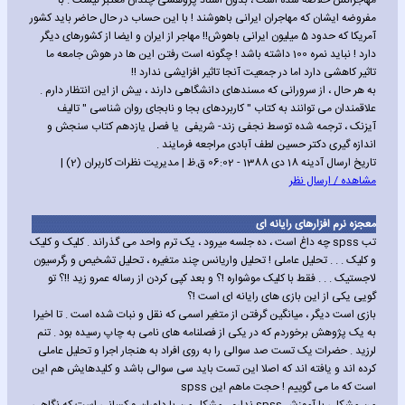
مهاجرانش خلاصه شده است ، بدون اسناد پژوهشی چندان معتبر نیست . با
مفروضه ایشان که مهاجران ایرانی باهوشند ! با این حساب در حال حاضر باید کشور
آمریکا که حدود 5 میلیون ایرانی باهوش!! مهاجر از ایران و ایضا از کشورهای دیگر
دارد ! نباید نمره 100 داشته باشد ! چگونه است رفتن این ها در هوش جامعه ما
تاثیر کاهشی دارد اما در جمعیت آنجا تاثیر افزایشی ندارد !!
به هر حال ، از سرورانی که مسندهای دانشگاهی دارند ، بیش از این انتظار دارم .
علاقمندان می توانند به کتاب " کاربردهای بجا و نابجای روان شناسی " تالیف
آیزنک ، ترجمه شده توسط نجفی زند- شریفی یا فصل یازدهم کتاب سنجش و
اندازه گیری دکتر حسین لطف آبادی مراجعه فرمایند .
تاریخ ارسال آدینه 18 دی 1388 - 06:02 ق.ظ | مدیریت نظرات کاربران (2) |
مشاهده / ارسال نظر
معجزه نرم افزارهای رایانه ای
تب spss چه داغ است ، ده جلسه میرود ، یک ترم واحد می گذراند . کلیک و کلیک
و کلیک . . . تحلیل عاملی ! تحلیل واریانس چند متغیره ، تحلیل تشخیص و رگرسیون
لاجستیک . . . فقط با کلیک موشواره !؟ و بعد کپی کردن از رساله عمرو زید !!؟ تو
گویی یکی از این بازی های رایانه ای است !؟
بازی است دیگر ، میانگین گرفتن از متغیر اسمی که نقل و نبات شده است . تا اخیرا
به یک پژوهش برخوردم که در یکی از فصلنامه های نامی به چاپ رسیده بود . تنم
لرزید . حضرات یک تست صد سوالی را به روی افراد به هنجار اجرا و تحلیل عاملی
کرده اند و یافته اند که اصلا این تست باید سی سوالی باشد و کلیدهایش هم این
است که ما می گوییم ! حجت ماهم این spss