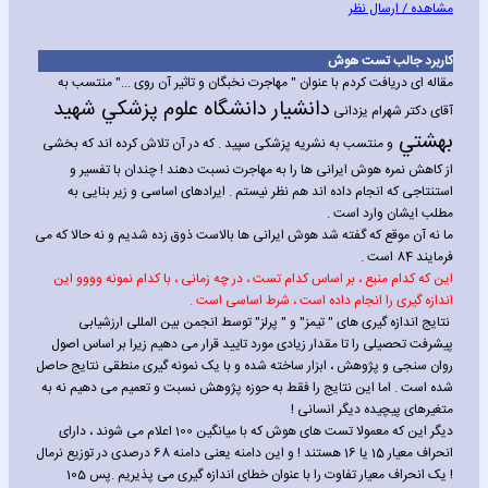
مشاهده / ارسال نظر
کاربرد جالب تست هوش
مقاله ای دریافت کردم با عنوان " مهاجرت نخبگان و تاثیر آن روی ..." منتسب به
دانشيار دانشگاه علوم پزشکي شهيد
آقای دکتر شهرام یزدانی
بهشتي
و منتسب به نشریه پزشکی سپید . که در آن تلاش کرده اند که بخشی
از کاهش نمره هوش ایرانی ها را به مهاجرت نسبت دهند !
چندان با تفسیر و
استنتاجی که انجام داده اند هم نظر نیستم . ایرادهای اساسی و زیر بنایی به
مطلب ایشان وارد است .
ما نه آن موقع که گفته شد هوش ایرانی ها بالاست ذوق زده شدیم و نه حالا که می
فرمایند 84 است .
این که کدام منبع ، بر اساس کدام تست ، در چه زمانی ، با کدام نمونه وووو این
اندازه گیری را انجام داده است ، شرط اساسی است .
نتایج اندازه گیری های " تیمز" و " پرلز" توسط انجمن بین المللی ارزشیابی
پیشرفت تحصیلی را تا مقدار زیادی مورد تایید قرار می دهیم زیرا بر اساس اصول
روان سنجی و پژوهش ، ابزار ساخته شده و با یک نمونه گیری منطقی نتایج حاصل
شده است . اما این نتایج را فقط به حوزه پژوهش نسبت و تعمیم می دهیم نه به
متغیرهای پیچیده دیگر انسانی !
دیگر این که معمولا تست های هوش که با میانگین 100 اعلام می شوند ، دارای
انحراف معیار 15 یا 16 هستند ! و این دامنه یعنی دامنه 68 درصدی در توزیع نرمال
! یک انحراف معیار تفاوت را با عنوان خطای اندازه گیری می پذیریم .پس 105