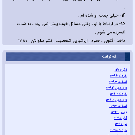
.
14- خیلی جذب او شده ام .
15- در ارتباط با او ، وقتی مسائل خوب پیش نمی رود ، به شدت
افسرده می شوم .
ماخذ : گنجی ، حمزه . ارزشیابی شخصیت . نشر ساوالان . 1380
گاه نوشت
آذر 1402
خرداد 1396
اسفند 1395
فروردین 1394
خرداد 1393
فروردین 1393
اسفند 1392
بهمن 1392
آذر 1390
تیر 1390
خرداد 1390