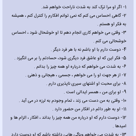
1- اگر او مرا ترک کند به شدت ناراحت خواهم شد.
2- گاهی احساس می کنم که نمی توانم افکارم را کنترل کنم ، همیشه
به فکر او هستم .
3- وقتی می خواهم کاری انجام دهم تا او خوشحال شود ، احساس
خوشحالی می کنم .
4- دوست دارم با او باشم نه با هر فرد دیگر .
5- فکر این که او عاشق فرد دیگری شود، حسادتم را بر می انگیزد .
6- به شدت می خواهم که درباره او همه چیز را بدانم .
7- از هر جهت او را می خواهم ، جسمی ، هیجانی و ذهنی .
8- برای محبت او اشتهای سیری ناپذیری دارم .
9- او برای من ، همسر ایدالی است .
10- وقتی به من دست می زند ، تمام وجودم به لرزه در می آید .
11- او به طور دائم در افکار من حضور دارد .
12- دوست دارم که او درباره من همه چیز را بداند ، افکار ، الزام ها و
امیدها .
13- به شدت می خواهم ویژگی هایی داشته باشم که او دوست دارد