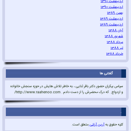
اردیبهشت 1390
اردیبهشت 1390
بهمن 1389
اردیبهشت 1389
اردیبهشت 1389
آبان 1388
شهریور 1388
مرداد 1388
تیر 1388
خرداد 1388
گفتنی ها
سپاس بیکران حضور دکتر باقر ثنایی ، به خاطر تلاش هایش در حوزه سنجش خانواده
و ازدواج . که درک محضرش را از دست دادم . http://www.raahenoo.com/
.
کلیه حقوق به
آرین آرانی
متعلق است.