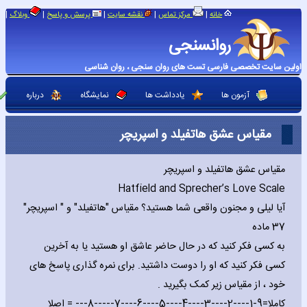
|
|
|
|
|
خانه
مرکز تماس
نقشه سایت
پرسش و پاسخ
وبلاگ
روانسنجی
اولین سایت تخصصی فارسی تست های روان سنجی ، روان شناسی
آزمون ها
یادداشت ها
نمایشگاه
درباره
مقیاس عشق هاتفیلد و اسپریچر
مقیاس عشق هاتفیلد و اسپریچر
Hatfield and Sprecher’s Love Scale
آیا لیلی و مجنون واقعی شما هستید؟ مقیاس "هاتفیلد" و " اسپریچر"
37 ماده
به کسی فکر کنید که در حال حاضر عاشق او هستید یا به آخرین
کسی فکر کنید که او را دوست داشتید. برای نمره گذاری پاسخ های
خود ، از مقیاس زیر کمک بگیرید .
کاملا=9-‎--‎-8-‎--‎--7-‎--‎-6-‎--‎-5-‎--‎-4-‎--‎-3-‎--‎-2-‎--‎-1 = اصلا