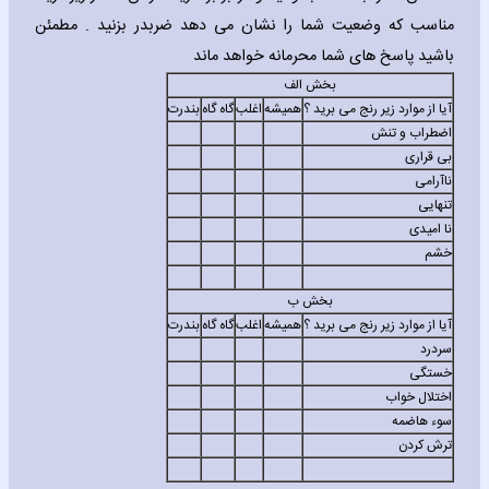
مناسب که وضعیت شما را نشان می دهد ضربدر بزنید . مطمئن
باشید پاسخ های شما محرمانه خواهد ماند
بخش الف
آیا از موارد زیر رنج می برید ؟
همیشه
اغلب
گاه گاه
بندرت
اضطراب و تنش
بی قراری
ناآرامی
تنهایی
نا امیدی
خشم
بخش ب
آیا از موارد زیر رنج می برید ؟
همیشه
اغلب
گاه گاه
بندرت
سردرد
خستگی
اختلال خواب
سوء هاضمه
ترش کردن