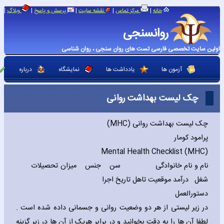
|
|
|
|
|
خانه
مرکز تماس
نقشه سایت
پرسش و پاسخ
وبلاگ
روانسنجی
اولین سایت تخصصی فارسی تست های روان سنجی ، روان شناسی
آزمون ها
یادداشت ها
نمایشگاه
درباره
چک لیست بهداشت روانی
چک لیست بهداشت روانی (
MHC
)
پرامود کومار
Mental Health Checklist (MHC)
نام و نام خانوادگی
سن جنس میزان تحصیلات
شغل درآمد موقعیت تاهل تاریخ اجرا
دستورالعمل
در زیر لیستی از هر دو وضعیت روانی و جسمانی داده شده است .
لطفا آن ها را به دقت بخوانید و در برابر هریک از آن ها در زیر گزینه