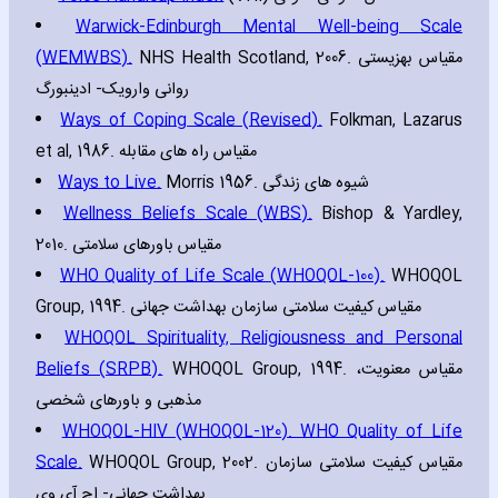
Warwick-Edinburgh Mental Well-being Scale
(WEMWBS).
NHS Health Scotland‚ 2006. مقیاس بهزیستی
روانی وارویک- ادینبورگ
Ways of Coping Scale (Revised).
Folkman‚ Lazarus
et al‚ 1986. مقیاس راه های مقابله
Ways to Live.
Morris 1956. شیوه های زندگی
Wellness Beliefs Scale (WBS).
Bishop & Yardley‚
2010. مقیاس باورهای سلامتی
WHO Quality of Life Scale (WHOQOL-100).
WHOQOL
Group‚ 1994. مقیاس کیفیت سلامتی سازمان بهداشت جهانی
WHOQOL Spirituality‚ Religiousness and Personal
Beliefs (SRPB).
WHOQOL Group‚ 1994. مقیاس معنویت،
مذهبی و باورهای شخصی
WHOQOL-HIV (WHOQOL-120). WHO Quality of Life
Scale.
WHOQOL Group‚ 2002. مقیاس کیفیت سلامتی سازمان
بهداشت جهانی- اچ آی وی