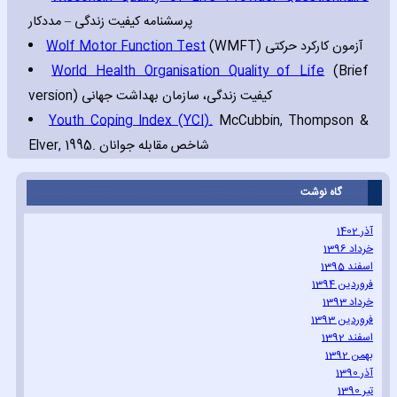
پرسشنامه کیفیت زندگی – مددکار
Wolf Motor Function Test
(WMFT) آزمون کارکرد حرکتی
World Health Organisation Quality of Life
(Brief
version) کیفیت زندگی، سازمان بهداشت جهانی
Youth Coping Index (YCI).
McCubbin‚ Thompson &
Elver‚ 1995. شاخص مقابله جوانان
گاه نوشت
آذر 1402
خرداد 1396
اسفند 1395
فروردین 1394
خرداد 1393
فروردین 1393
اسفند 1392
بهمن 1392
آذر 1390
تیر 1390