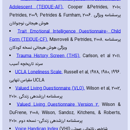
Adolescent (TEIQUE-AF).
Cooper &Petrides‚ 2010;
Petrides‚ 2009; Petrides & Furnham‚ 2006. پرسشنامه ویژگی
هوش هیجانی نوجوانان
Trait Emotional Intelligence Questionnaire- Child
Form (TEIQUE-CF).
Mavroveli & Petrides‚ 2008. پرسشنامه
ویژگی هوش هیجانی نسخه کودکان
Trauma History Screen (THS).
Carlson‚ et al 2011.
سرند تاریخچه آسیب
UCLA Loneliness Scale.
Russell et al‚ 1978‚ 1980‚ 1996.
مقیاس تنهایی UCLA
Valued Living Questionnaire (VLQ).
Wilson et al‚ 2002‚
2010. پرسشنامه ارزشدهی زندگی
Valued Living Questionnaire Version 2.
Wilson &
DuFrene‚ 2008; Wilson‚ Sandoz‚ Kitchens‚ & Roberts‚
2010. پرسشنامه ارزشدهی زندگی- نسخه دوم
Voice Handicap Index
(VHI) شاخص ناتوانی صوتی