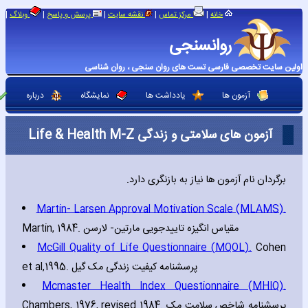
|
|
|
|
|
خانه
مرکز تماس
نقشه سایت
پرسش و پاسخ
وبلاگ
روانسنجی
اولین سایت تخصصی فارسی تست های روان سنجی ، روان شناسی
آزمون ها
یادداشت ها
نمایشگاه
درباره
آزمون های سلامتی و زندگی Life & Health M-Z
برگردان نام آزمون ها نیاز به بازنگری دارد.
Martin- Larsen Approval Motivation Scale (MLAMS).
Martin‚ 1984. مقیاس انگیزه تاییدجویی مارتین- لارسن
McGill Quality of Life Questionnaire (MQOL).
Cohen
et al‚1995. پرسشنامه کیفیت زندگی مک گیل
Mcma‎ster Health Index Questionnaire (MHIQ).
Chambers‚ 1976‚ revised 1984. پرسشنامه شاخص سلامت مک