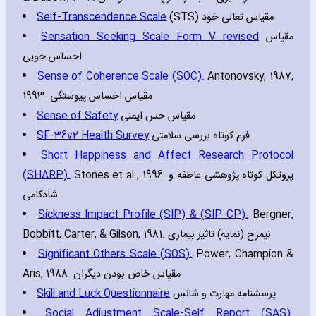
Self-Transcendence Scale
(STS) مقیاس تعالی خود
Sensation Seeking Scale Form V revised
مقیاس
احساس جویی
Sense of Coherence Scale (SOC).
Antonovsky‚ 1987‚
1993. مقیاس احساس پیوستگی
Sense of Safety
مقیاس حس ایمنی
SF-36v2 Health Survey
فرم کوتاه بررسی سلامتی
Short Happiness and Affect Research Protocol
(SHARP).
Stones et al.‚ 1996. پروتکل کوتاه پژوهشی عاطفه و
شادکامی
Sickness Impact Profile (SIP) & (SIP-CP).
Bergner‚
Bobbitt‚ Carter‚ & Gilson‚ 1981. نیمرخ (نمایه) تاثیر بیماری
Significant Others Scale (SOS).
Power‚ Champion &
Aris‚ 1988. مقیاس خاص بودن دیگران
Skill and Luck Questionnaire
پرسشنامه مهارت و شانس
Social Adjustment Scale-Self Report (SAS).